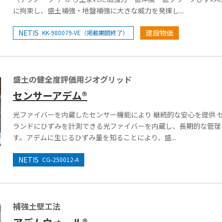
に拘束し、盛土補強・地盤補強に大きな威力を発揮し...
NETIS
建設物価
KK-980079-VE（掲載期間終了）
盛土の健全度評価用ジオグリッド
センサーアデム®
光ファイバーを内蔵したセンサー機能により 継続的な安心を提供 
ランドにひずみを計測できる光ファイバーを内蔵し、長期的な管理
す。アデムに生じるひずみ量を知ることにより、盛...
NETIS
CG-250012-A
補強土壁工法