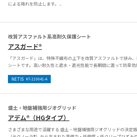
による捲れを防止します。...
改質アスファルト系高耐久保護シート
アスガード®
「アスガード」は、特殊不織布の上下を改質アスファルトで挟み、
シートです。高い耐久性と遮水・遮光性能で長期間に渡って防草効果を
NETIS
KT-210041-A
盛土・地盤補強用ジオグリッド
アデム®（HGタイプ）
さまざまな用途で活躍する 盛土・地盤補強用ジオグリッドの決定版
（テクノーラ®）から生まれた高強力・低伸度・低クリープひずみ