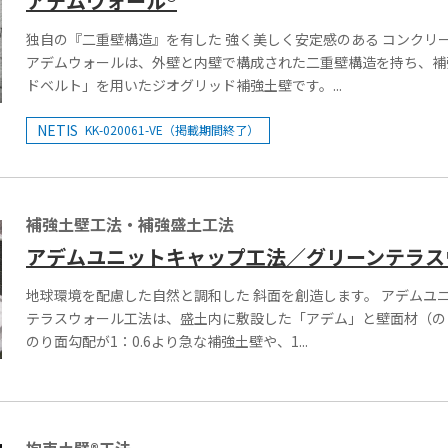
アデムウォール®
独自の『二重壁構造』を有した 強く美しく安定感のある コンクリ
アデムウォールは、外壁と内壁で構成された二重壁構造を持ち、補
ドベルト」を用いたジオグリッド補強土壁です。...
NETIS
KK-020061-VE（掲載期間終了）
補強土壁工法・補強盛土工法
アデムユニットキャップ工法／グリーンテラス
地球環境を配慮した自然と調和した 斜面を創造します。 アデムユ
テラスウォール工法は、盛土内に敷設した「アデム」と壁面材（の
のり面勾配が1：0.6より急な補強土壁や、1...