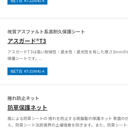
NETIS
KT-210041-A
改質アスファルト系高耐久保護シート
アスガード®T3
アスガードT3は高い耐候性・遮水性・遮光性を有した厚さ3ｍｍ
保護シートです。...
NETIS
KT-210041-A
捲れ防止ネット
防草保護ネット
風による防草シートの 捲れを防止する樹脂製の保護ネット 表面の
え、防草シート法尻境界の土壌侵食を防ぎます。また、防草シート