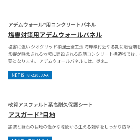
アデムウォール®用コンクリートパネル
塩害対策用アデムウォールパネル
塩害に強い ジオグリッド補強土壁工法 海岸線付近や冬期に融雪剤
影響が懸念される地域に建設される鉄筋コンクリート構造物では、
要となります。 アデムウォールパネルには、従来...
NETIS
KT-220093-A
改質アスファルト系高耐久保護シート
アスガード®目地
舗装と縁石の目地の僅かな隙間から生える雑草をしっかり防草...