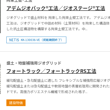
拘束土壁®工法
アデムジオパック®工法／ジオステージ®工法
ジオグリッドで盛土材料を 拘束した拘束土壁工法です。 アデムジ
工法は、ジオグリッドで中詰め材料（土質材料）を拘束した構造体
した抗土圧構造物を構築する拘束土壁工法です。中...
NETIS
KK-130036-VE（掲載期間終了）
盛土・地盤補強用ジオグリッド
フォートラック／フォートラックRS工法
緩勾配盛土・急勾配盛土に適した フレキシブルな補強用広幅ジオグ
緩勾配盛土または急勾配盛土や軟弱地盤の表層処理用に開発された
ドです。高強力ポリエステル繊維で形成された格子...
建設物価