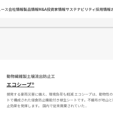
ュース
会社情報
製品情報
M&A
投資家情報
サステナビリティ
採用情報
動物繊維製土壌流出防止工
エコシープ®
頻発する豪雨災害に備え、環境負荷も軽減 エコシープは、動物性
トで構成された侵食防止機能付き植生シートです。不織布が地山と
止効果を発揮します。 国内で従来廃棄されていた...