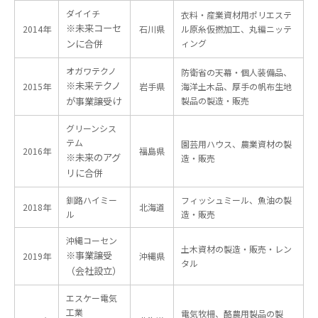
ダイイチ
衣料・産業資材用ポリエステ
※未来コーセ
2014年
石川県
ル原糸仮撚加工、丸編ニッテ
ンに合併
ィング
オガワテクノ
防衛省の天幕・個人装備品、
※未来テクノ
2015年
岩手県
海洋土木品、厚手の帆布生地
が事業譲受け
製品の製造・販売
グリーンシス
テム
園芸用ハウス、農業資材の製
2016年
福島県
※未来のアグ
造・販売
リに合併
釧路ハイミー
フィッシュミール、魚油の製
2018年
北海道
ル
造・販売
沖縄コーセン
土木資材の製造・販売・レン
※事業譲受
2019年
沖縄県
タル
（会社設立）
エスケー電気
工業
電気牧柵、酪農用製品の製