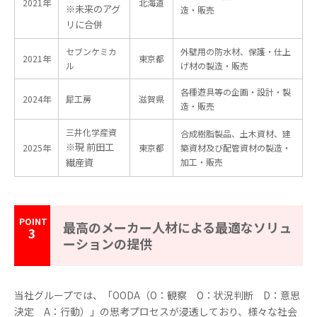
2021年
北海道
※未来のアグ
造・販売
リに合併
セブンケミカ
外壁用の防水材、保護・仕上
2021年
東京都
ル
げ材の製造・販売
各種遊具等の企画・設計・製
2024年
犀工房
滋賀県
造・販売
三井化学産資
合成樹脂製品、土木資材、建
※現 前田工
2025年
東京都
築資材及び配管資材の製造・
繊産資
加工・販売
最高のメーカー人材による最適なソリュ
3
ーションの提供
当社グループでは、「OODA（O：観察 O：状況判断 D：意思
決定 A：行動）」の思考プロセスが浸透しており、様々な社会