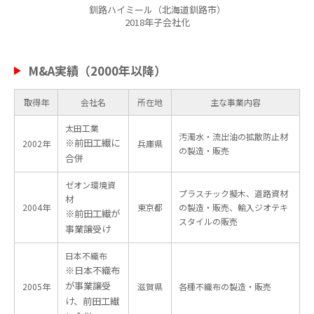
釧路ハイミール（北海道釧路市）
2018年子会社化
M&A実績（2000年以降）
取得年
会社名
所在地
主な事業内容
太田工業
汚濁水・流出油の拡散防止材
※前田工繊に
2002年
兵庫県
の製造・販売
合併
ゼオン環境資
プラスチック擬木、道路資材
材
2004年
東京都
の製造・販売、輸入ジオテキ
※前田工繊が
スタイルの販売
事業譲受け
日本不織布
※日本不織布
が事業譲受
2005年
滋賀県
各種不織布の製造・販売
け、前田工繊