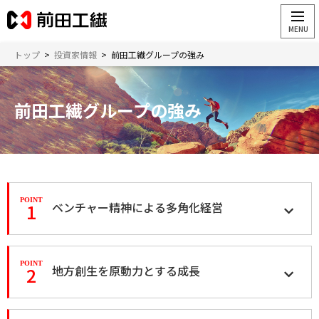
トップ
>
投資家情報
>
前田工繊グループの強み
前田工繊グループの強み
1
ベンチャー精神による多角化経営
2
地方創生を原動力とする成長