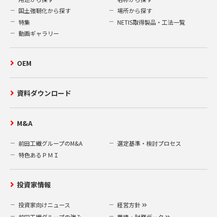
国土強靭化から探す
場所から探す
特集
NETIS取得製品・工法一覧
動画ギャラリー
OEM
資料ダウンロード
M&A
前田工繊グループのM&A
選定基準・検討プロセス
特色あるＰＭＩ
投資家情報
投資家向けニュース
経営方針
前田工繊グループの強み
業績・財務データ