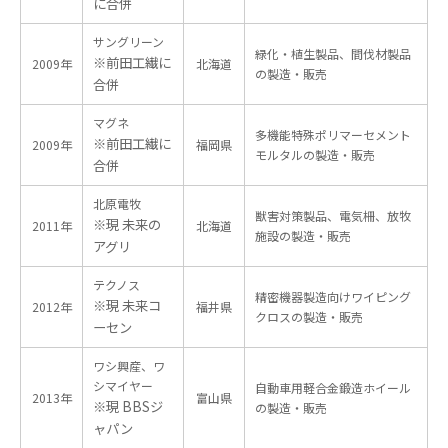
に合併
サングリーン
緑化・植生製品、間伐材製品
※前田工繊に
2009年
北海道
の製造・販売
合併
マグネ
多機能特殊ポリマーセメント
※前田工繊に
2009年
福岡県
モルタルの製造・販売
合併
北原電牧
獣害対策製品、電気柵、放牧
※現 未来の
2011年
北海道
施設の製造・販売
アグリ
テクノス
精密機器製造向けワイピング
※現 未来コ
2012年
福井県
クロスの製造・販売
ーセン
ワシ興産、ワ
シマイヤー
自動車用軽合金鍛造ホイール
2013年
富山県
※現 BBSジ
の製造・販売
ャパン