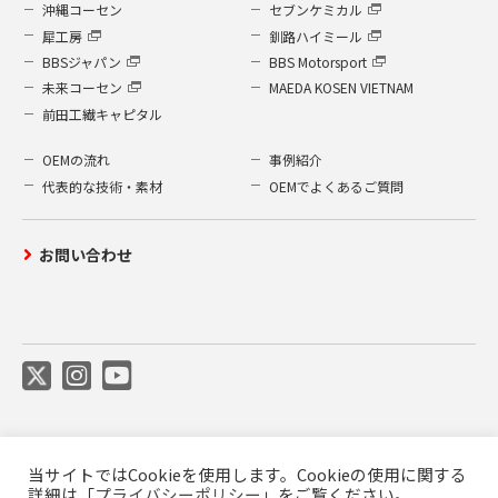
沖縄コーセン
セブンケミカル
犀工房
釧路ハイミール
BBSジャパン
BBS Motorsport
未来コーセン
MAEDA KOSEN VIETNAM
前田工繊キャピタル
OEMの流れ
事例紹介
代表的な技術・素材
OEMでよくあるご質問
お問い合わせ
当サイトではCookieを使用します。Cookieの使用に関する
ご利用について
プライバシーポリシー
詳細は「
プライバシーポリシー
」をご覧ください。