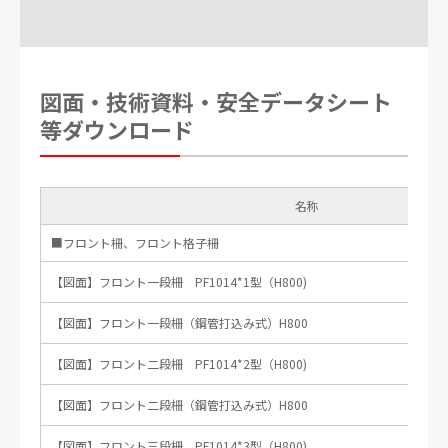
プラ擬木 三段柵2
プラ擬木 三段柵1
図面・技術資料・安全データシート
等ダウンロード
名称
■フロント柵、フロント格子柵
プラ擬木 横断防止柵１
プラ擬木 横断防止柵２
【図面】フロント一段柵 PF1014*1型（H800)
【図面】フロント一段柵（鋼管打込み式）H800
【図面】フロント二段柵 PF1014*2型（H800)
【図面】フロント二段柵（鋼管打込み式）H800
プラ擬木 転落防止柵１
プラ擬木 転落防止柵２
【図面】フロント三段柵 PF1014*3型（H800)