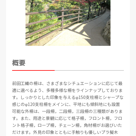
概要
前田工繊の柵は、さまざまなシチュエーションに応じて最
適に選べるよう、多種多様な柵をラインナップしておりま
す。しっかりとした印象を与えるφ150支柱柵とシャープな
感じのφ120支柱柵をメインに、平地にも傾斜地にも設置
可能な外柵は、一段柵，二段柵，三段柵の三種類がありま
す。また、用途と景観に応じて格子柵，フロント柵，フロ
ント格子柵，ロープ柵，チェーン柵，角材柵がお選びいた
だけます。外見の印象とともに手触りも優しいプラ擬木