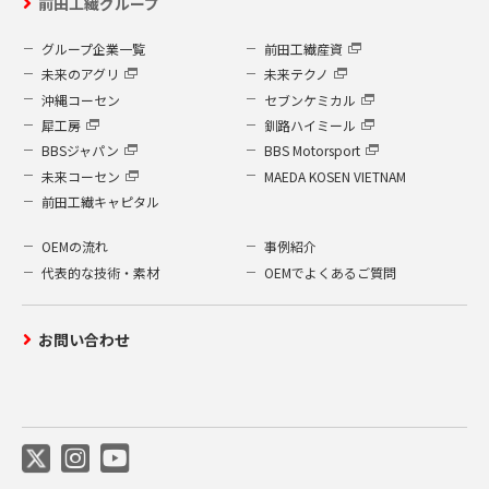
前田工繊グループ
グループ企業一覧
前田工繊産資
未来のアグリ
未来テクノ
沖縄コーセン
セブンケミカル
犀工房
釧路ハイミール
BBSジャパン
BBS Motorsport
未来コーセン
MAEDA KOSEN VIETNAM
前田工繊キャピタル
OEMの流れ
事例紹介
代表的な技術・素材
OEMでよくあるご質問
お問い合わせ