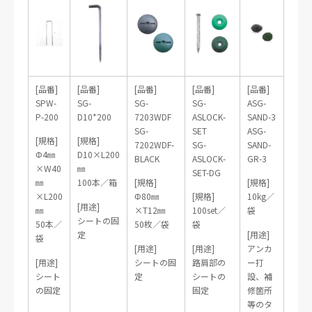
[品番]
[品番]
[品番]
[品番]
[品番]
SPW-
SG-
SG-
SG-
ASG-
P-200
D10*200
7203WDF
ASLOCK-
SAND-3
SG-
SET
ASG-
[規格]
[規格]
7202WDF-
SG-
SAND-
Φ4㎜
D10×L200
BLACK
ASLOCK-
GR-3
×W40
㎜
SET-DG
㎜
100本／箱
[規格]
[規格]
×L200
Φ80㎜
[規格]
10kg／
[用途]
㎜
×T12㎜
100set／
袋
シートの固
50本／
50枚／袋
袋
定
[用途]
袋
[用途]
[用途]
アンカ
[用途]
シートの固
路肩部の
ー打
シート
定
シートの
設、補
の固定
固定
修箇所
等のタ