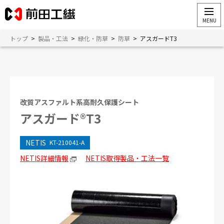
トップ
>
製品・工法
>
緑化・防草
>
防草
>
アスガードT3
改質アスファルト系高耐久保護シート
アスガード®T3
NETIS
KT-210041-A
NETIS詳細情報
NETIS取得製品・工法一覧