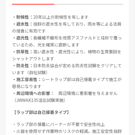
・耐候性：
20年以上の耐候性を有します
・遮水性：
抜群の遮水性を有しており、雨水等による法肩
の侵食に有効です
・遮光性：
長繊維不織布を改質アスファルトと珪砂で覆っ
ているため、光を確実に遮断します
・防草性：
高い遮水性・遮光性により、植物の生育要因を
シャットアウトします
・防炎性：
日本防炎協会が定める防炎性試験をクリアして
います（自社試験）
・施工容易性：
シートラップ部は自己接着タイプで施工が
容易になります
・周辺環境への影響：
周辺環境に悪影響を与えません
（JWWAK135溶出試験実施）
【ラップ部は自己接着タイプ
】
・ラップ部の接着にバーナーが不要で安全性向上
・火器を使用せず作業時のリスクの軽減。施工安定性抜群