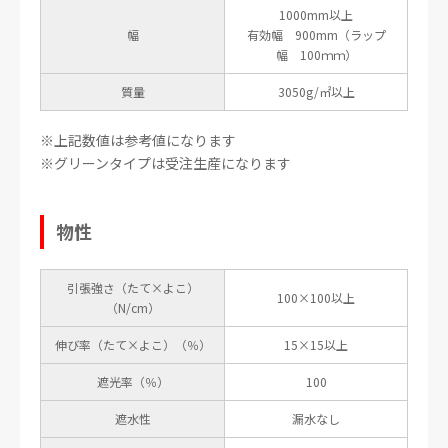
1000mm以上
幅
有効幅 900mm（ラップ
幅 100ｍｍ）
質量
3050g/㎡以上
※上記数値は参考値になります
※グリーンタイプは受注生産になります
物性
引張強さ（たて×よこ）
100×100以上
（N/cm）
伸び率（たて×よこ）（％）
15×15以上
遮光率（％）
100
遮水性
漏水なし