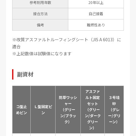
参考耐用年数
20年以上
接合方法
自己接着
備考
難燃性あり
※改質アスファルトルーフィングシート（JIS A 6013）に
適合
※上記数値は試験値になります
副資材
アスファ
防草ワッシ
ルト
固定
３号珪
ャー
セット
砂
コ型止
Ｌ型固定ピ
（グリー
（グリー
（グレ
めピン
ン
ン/ブラッ
ン/ダーク
ー/グリ
ク）
グリー
ーン）
ン）