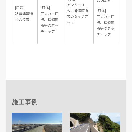
100枚/箱
アンカー打
[用途]
[用途]
設、補修箇所
[用途]
路肩構造物
アンカー打
等のタッチア
アンカー打
との接着
設、補修箇
ップ
設、補修箇
所等のタッ
所等のタッ
チアップ
チアップ
施工事例