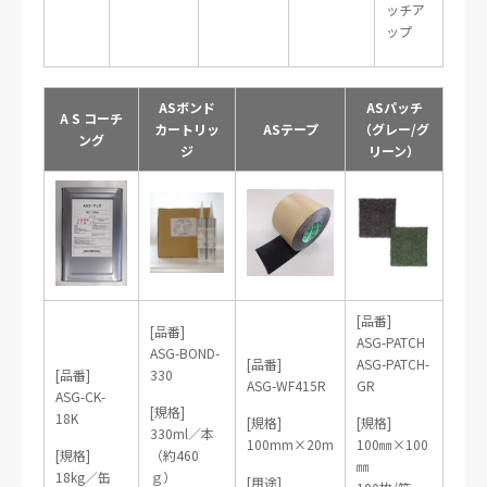
ッチア
ップ
ASボンド
ASパッチ
A S コーチ
カートリッ
ASテープ
（グレー/グ
ング
ジ
リーン）
[品番]
[品番]
ASG-PATCH
ASG-BOND-
[品番]
ASG-PATCH-
[品番]
330
ASG-WF415R
GR
ASG-CK-
[規格]
18K
[規格]
[規格]
330ml／本
100mm×20m
100㎜×100
[規格]
（約460
㎜
18kg／缶
ｇ）
[用途]