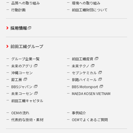
品質への取り組み
環境への取り組み
行動計画
前田工繊財団について
採用情報
前田工繊グループ
グループ企業一覧
前田工繊産資
未来のアグリ
未来テクノ
沖縄コーセン
セブンケミカル
犀工房
釧路ハイミール
BBSジャパン
BBS Motorsport
未来コーセン
MAEDA KOSEN VIETNAM
前田工繊キャピタル
OEMの流れ
事例紹介
代表的な技術・素材
OEMでよくあるご質問