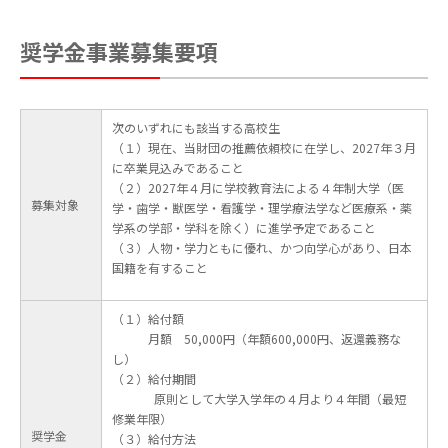
奨学金事業募集要項
次のいずれにも該当する高校生
（１）現在、当財団の推薦依頼校に在学し、2027年３月
に卒業見込みであること
（２）2027年４月に学校教育法による４年制大学（医
募集対象
学・歯学・獣医学・看護学・理学療法学など医療系・薬
学系の学部・学科を除く）に進学予定であること
（３）人物・学力ともに優れ、かつ向学心があり、日本
国籍を有すること
（１）給付額
月額 50,000円（年額600,000円、返還義務な
し）
（２）給付期間
原則として大学入学年の４月より４年間（最短
修業年限）
奨学金
（３）給付方法