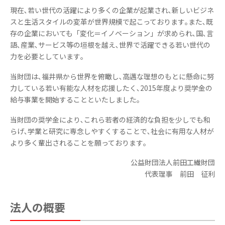
現在､若い世代の活躍により多くの企業が起業され､新しいビジネ
スと生活スタイルの変革が世界規模で起こっております｡また､既
存の企業においても「変化＝イノベーション」が求められ､国､言
語､産業､サービス等の垣根を越え､世界で活躍できる若い世代の
力を必要としています｡
当財団は､福井県から世界を俯瞰し､高邁な理想のもとに懸命に努
力している若い有能な人材を応援したく､2015年度より奨学金の
給与事業を開始することといたしました｡
当財団の奨学金により､これら若者の経済的な負担を少しでも和
らげ､学業と研究に専念しやすくすることで､社会に有用な人材が
より多く輩出されることを願っております｡
公益財団法人前田工繊財団
代表理事 前田 征利
法人の概要