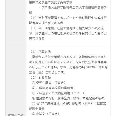
福井仁愛学園仁愛女子高等学校
・学校法人金井学園福井工業大学附属福井高等学
校
（２）当財団が要請するレポートや給付期間中の成績証
明書等の提出ができる者
（３）年１回程度、社会で活躍する諸先輩方との交流
や、奨学生同士の親睦を深めることを目的とした会に出
席できる者
（１）応募方法
奨学金の給付を希望される方は、各推薦依頼校でまと
めて応募していただきますので、担当の先生や事務室等
へ申し出てください。なお、応募締め切りは2026年６月
26日（金）までとします。
（２）必要書類
① 奨学生願書（手書き）
② 在学の高等学校長の推薦書
③ ２年生までの成績証明書（コピー）
④ 住民票の写し（世帯全員、続柄、本籍記載のもの）
⑤ 令和7年度分課税（所得）証明書（原本）：住民票
記載全員分
⑥ 小論文（手書き）
応募の手続