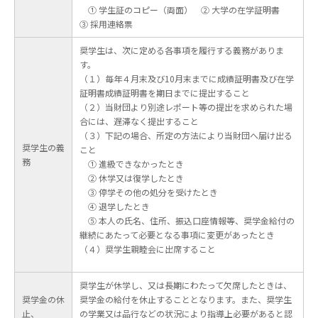
① 学生証のコピー（両面） ② 大学の在学証明書
③ 採用連絡票
奨学生は、次に定める各事項を履行する義務がありま
す。
（１）毎年４月末及び10月末までに成績証明書及び在学
証明書成績証明書を期日までに提出すること
（２）当財団より別途レポート等の提出を求められた場
合には、遅滞なく提出すること
（３）下記の場合、所定の方法により当財団へ届け出る
奨学生の義
こと
務
① 進級できなかったとき
② 休学又は復学したとき
③ 停学その他の処分を受けたとき
④ 退学したとき
⑤ 本人の氏名、住所、振込口座情報等、奨学金給付の
継続にあたって必要となる事項に変更があったとき
（４）奨学生親睦会に出席すること
奨学生が休学し、又は長期にわたって欠席したときは、
奨学金の休
奨学金の給付を休止することとなります。また、奨学生
止、
の学業又は品行などの状況により指導上必要があると認