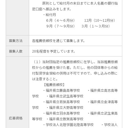
原則として給付月の末日までに本人名義の銀行指
定口座へ振込みをします。
・給付月
６月（４～６月分） 12月（10～12月分）
９月（７～９月分） ３月（１～３月分）
募集方法
各推薦依頼校を通じて募集します。
募集人数
20名程度を予定しています。
（１）当財団指定の推薦依頼校に在学し、当該推薦依頼
校からの推薦を受けた者。ただし、他の団体等からの給
付型奨学金受給の併用は不可ですので、申し込みの際に
は注意すること。
【推薦依頼校】
・福井県立藤島高等学校 ・福井県立高志高等
学校 ・福井県立武生高等学校
・福井県立若狭高等学校 ・福井県立金津高等
学校 ・福井県立大野高等学校
・福井県立羽水高等学校 ・福井県立武生東高
応募資格
等学校 ・福井県立敦賀高等学校
・学校法人北陸学園北陸高等学校 ・学校法人