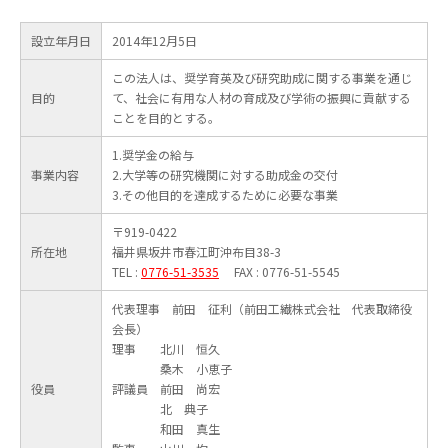
設立年月日
2014年12月5日
この法人は、奨学育英及び研究助成に関する事業を通じ
目的
て、社会に有用な人材の育成及び学術の振興に貢献する
ことを目的とする。
1.奨学金の給与
事業内容
2.大学等の研究機関に対する助成金の交付
3.その他目的を達成するために必要な事業
〒919-0422
所在地
福井県坂井市春江町沖布目38-3
TEL :
0776-51-3535
FAX : 0776-51-5545
代表理事 前田 征利（前田工繊株式会社 代表取締役
会長）
理事 北川 恒久
桑木 小恵子
役員
評議員 前田 尚宏
北 典子
和田 真生