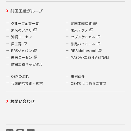
前田工繊グループ
グループ企業一覧
前田工繊産資
未来のアグリ
未来テクノ
沖縄コーセン
セブンケミカル
犀工房
釧路ハイミール
BBSジャパン
BBS Motorsport
未来コーセン
MAEDA KOSEN VIETNAM
前田工繊キャピタル
OEMの流れ
事例紹介
代表的な技術・素材
OEMでよくあるご質問
お問い合わせ