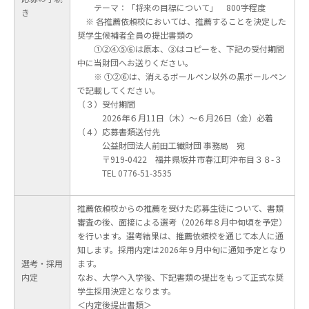
テーマ：「将来の目標について」 800字程度
き
※ 各推薦依頼校においては、推薦することを決定した
奨学生候補者全員の提出書類の
①②④⑤⑥は原本、③はコピーを、下記の受付期間
中に当財団へお送りください。
※ ①②⑥は、消えるボールペン以外の黒ボールペン
で記載してください。
（３）受付期間
2026年６月11日（木）～６月26日（金）必着
（４）応募書類送付先
公益財団法人前田工繊財団 事務局 宛
〒919-0422 福井県坂井市春江町沖布目３８-３
TEL 0776-51-3535
推薦依頼校からの推薦を受けた応募生徒について、書類
審査の後、面接による選考（2026年８月中旬頃を予定）
を行います。選考結果は、推薦依頼校を通じて本人に通
知します。採用内定は2026年９月中旬に通知予定となり
選考・採用
ます。
内定
なお、大学へ入学後、下記書類の提出をもって正式な奨
学生採用決定となります。
＜内定後提出書類＞