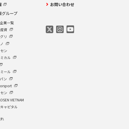
報
お問い合わせ
繊グループ
プ企業一覧
繊産資
アグリ
クノ
ーセン
ケミカル
イミール
ャパン
orsport
ーセン
KOSEN VIETNAM
繊キャピタル
流れ
介