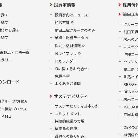
報
投資家情報
採用情
前田工
ら探す
投資家向けニュース
ら探す
経営方針
グルー
靭化から探す
前田工繊グループの強み
前田工
ら探す
業績・財務データ
未来の
株式・格付情報
未来テ
S取得製品・工法一覧
IRライブラリ
沖縄コ
ャラリー
IRカレンダー
セブン
IRに関するお問合せ
犀工房
免責事項
釧路ハ
ウンロード
よくあるご質問
BBSジ
BBS Mot
サステナビリティ
未来コ
グループのM&A
サステナビリティ基本方針
MAEDA 
準・検討プロセス
コミットメント
前田工
るＰＭＩ
持続的成長の実現
OEMの
従業員の健康
事例紹
品質への取り組み