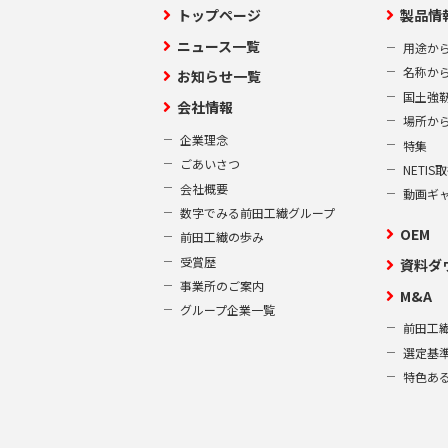
トップページ
製品情
ニュース一覧
用途か
名称か
お知らせ一覧
国土強
会社情報
場所か
企業理念
特集
ごあいさつ
NETI
会社概要
動画ギ
数字でみる前田工繊グループ
OEM
前田工繊の歩み
受賞歴
資料ダ
事業所のご案内
M&A
グループ企業一覧
前田工繊
選定基
特色あ