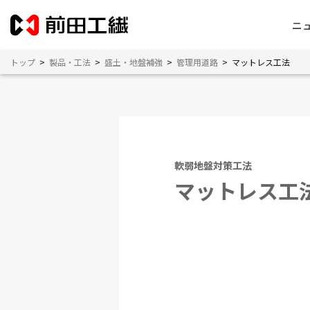
ニ
トップ
>
製品・工法
>
盛土・地盤補強
>
管理用道路
>
マットレス工法
軟弱地盤対策工法
マットレス工