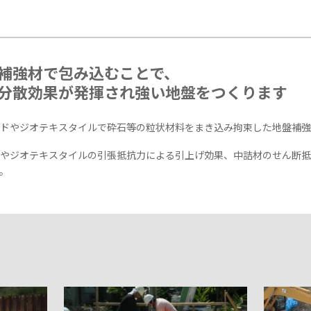
補強材で包み込むことで、
分散効果が発揮され強い地盤をつくります
ドやジオテキスタイルで砕石等の粒状材料をまき込み拘束した地盤補強
やジオテキスタイルの引張抵抗力による引上げ効果、中詰材のせん断抵
。