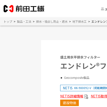
ニ
トップ
>
製品・工法
>
排水・吸出し防止・遮水
>
地下排水工
>
エンドレン
盛土用水平排水フィルター
エンドレン®
Geocomposite製品
NETIS
KK-980092-V（掲載期
NETIS詳細情報
NETIS
建設物価