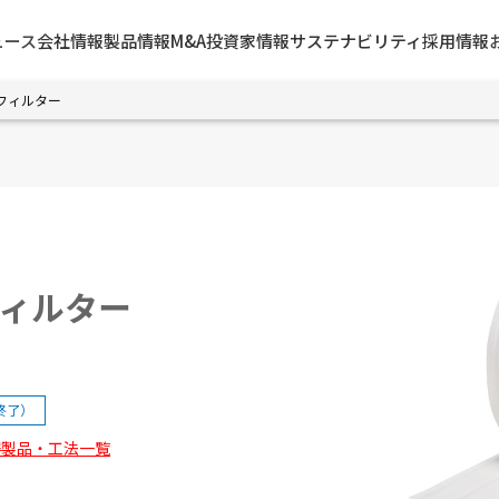
ュース
会社情報
製品情報
M&A
投資家情報
サステナビリティ
採用情報
フィルター
フィルター
間終了）
取得製品・工法一覧