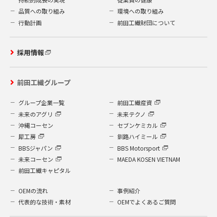
品質への取り組み
環境への取り組み
行動計画
前田工繊財団について
採用情報
前田工繊グループ
グループ企業一覧
前田工繊産資
未来のアグリ
未来テクノ
沖縄コーセン
セブンケミカル
犀工房
釧路ハイミール
BBSジャパン
BBS Motorsport
未来コーセン
MAEDA KOSEN VIETNAM
前田工繊キャピタル
OEMの流れ
事例紹介
代表的な技術・素材
OEMでよくあるご質問