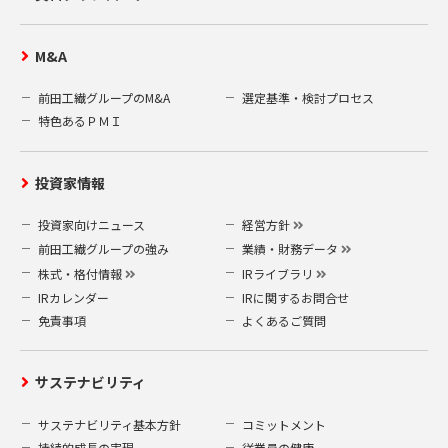
M&A
前田工繊グループのM&A
選定基準・検討プロセス
特色あるＰＭＩ
投資家情報
投資家向けニュース
経営方針
前田工繊グループの強み
業績・財務データ
株式・格付情報
IRライブラリ
IRカレンダー
IRに関するお問合せ
免責事項
よくあるご質問
サステナビリティ
サステナビリティ基本方針
コミットメント
持続的成長の実現
従業員の健康