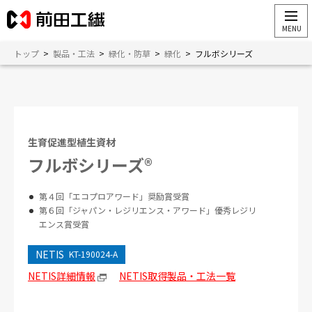
トップ
>
製品・工法
>
緑化・防草
>
緑化
>
フルボシリーズ
生育促進型植生資材
フルボシリーズ®
第４回「エコプロアワード」奨励賞受賞
第６回「ジャパン・レジリエンス・アワード」優秀レジリ
エンス賞受賞
NETIS
KT-190024-A
NETIS詳細情報
NETIS取得製品・工法一覧