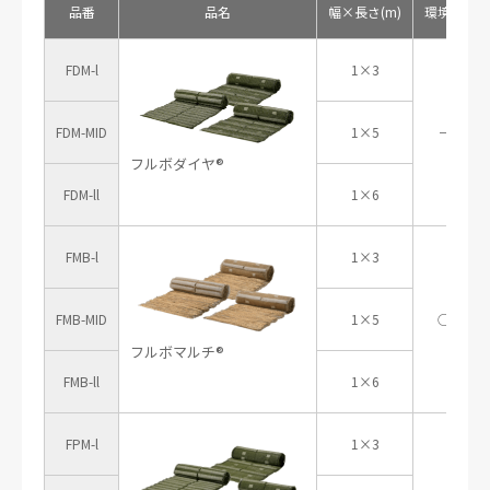
品番
品名
幅×長さ(m)
環境品
FDM-l
1×3
FDM-MID
1×5
－
フルボダイヤ®
FDM-ll
1×6
FMB-l
1×3
FMB-MID
1×5
○
フルボマルチ®
FMB-ll
1×6
FPM-l
1×3