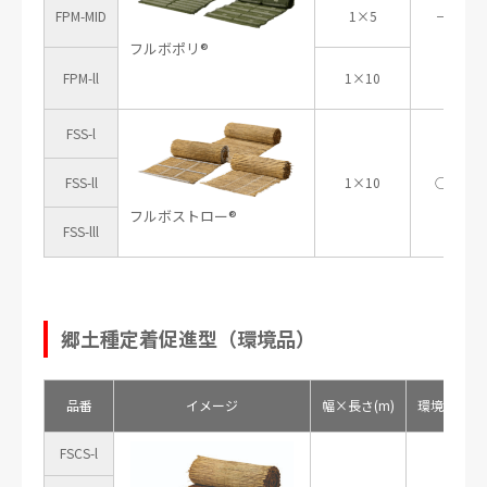
FPM-MID
1×5
－
フルボポリ®
FPM-ll
1×10
FSS-l
FSS-ll
1×10
○
フルボストロー®
FSS-lll
郷土種定着促進型（環境品）
品番
イメージ
幅×長さ(m)
環境品
FSCS-l