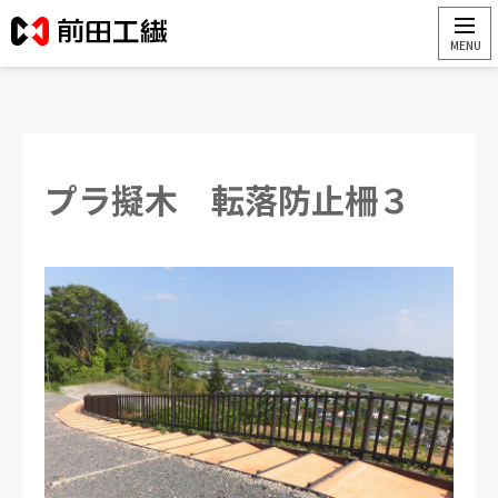
プラ擬木 転落防止柵３