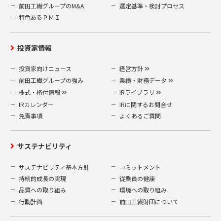
前田工繊グループのM&A
選定基準・検討プロセス
特色あるＰＭＩ
投資家情報
投資家向けニュース
経営方針
前田工繊グループの強み
業績・財務データ
株式・格付情報
IRライブラリ
IRカレンダー
IRに関するお問合せ
免責事項
よくあるご質問
サステナビリティ
サステナビリティ基本方針
コミットメント
持続的成長の実現
従業員の健康
品質への取り組み
環境への取り組み
行動計画
前田工繊財団について