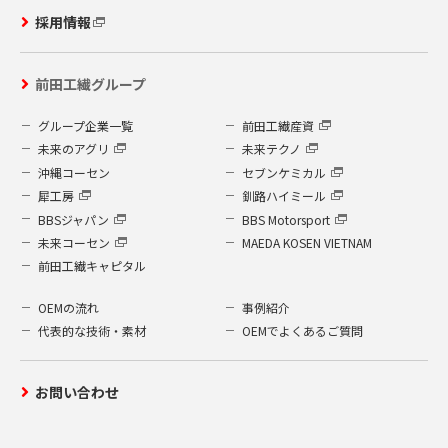
採用情報
前田工繊グループ
グループ企業一覧
前田工繊産資
未来のアグリ
未来テクノ
沖縄コーセン
セブンケミカル
犀工房
釧路ハイミール
BBSジャパン
BBS Motorsport
未来コーセン
MAEDA KOSEN VIETNAM
前田工繊キャピタル
OEMの流れ
事例紹介
代表的な技術・素材
OEMでよくあるご質問
お問い合わせ