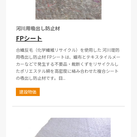
河川用吸出し防止材
FPシート
合繊反毛（化学繊維リサイクル）を使用した 河川堤防
用吸出し防止材 FPシートは、織布とテキスタイルメー
カーなどで発生する不要品・裁断くずをリサイクルし
たポリエステル綿を高密度に絡み合わせた複合シート
の吸出し防止材です。目...
建設物価