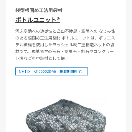
袋型根固め工法用袋材
ボトルユニット®
河床変動への追従性と凸凹不陸部・空隙への なじみ性
のある根固め工法用袋材 ボトルユニットは、ポリエス
テル繊維を使用したラッシェル網二重構造ネットの袋
材です。現地発生の玉石・割栗石・割石やコンクリー
ト塊などを中詰材として使...
NETIS
KT-000028-VE（掲載期間終了）