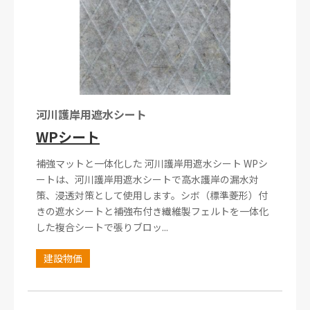
河川護岸用遮水シート
WPシート
補強マットと一体化した 河川護岸用遮水シート WPシ
ートは、河川護岸用遮水シートで高水護岸の漏水対
策、浸透対策として使用します。シボ（標準菱形）付
きの遮水シートと補強布付き繊維製フェルトを一体化
した複合シートで張りブロッ...
建設物価