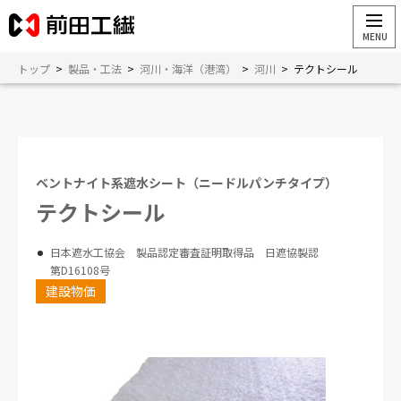
トップ
>
製品・工法
>
河川・海洋（港湾）
>
河川
>
テクトシール
ベントナイト系遮水シート（ニードルパンチタイプ）
テクトシール
日本遮水工協会 製品認定審査証明取得品 日遮協製認
第D16108号
建設物価