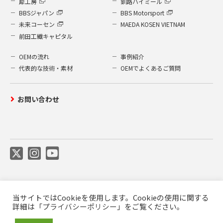
犀工房
釧路ハイミール
BBSジャパン
BBS Motorsport
未来コーセン
MAEDA KOSEN VIETNAM
前田工繊キャピタル
OEMの流れ
事例紹介
代表的な技術・素材
OEMでよくあるご質問
お問い合わせ
当サイトではCookieを使用します。Cookieの使用に関する
ご利用について
プライバシーポリシー
詳細は「
プライバシーポリシー
」をご覧ください。
前田工繊公式SNS利用規約
商標について