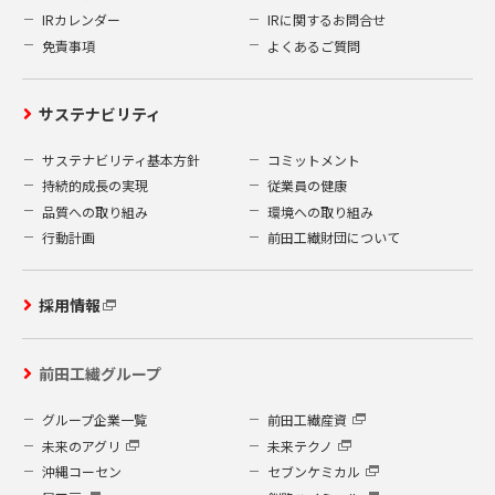
IRカレンダー
IRに関するお問合せ
免責事項
よくあるご質問
サステナビリティ
サステナビリティ基本方針
コミットメント
持続的成長の実現
従業員の健康
品質への取り組み
環境への取り組み
行動計画
前田工繊財団について
採用情報
前田工繊グループ
グループ企業一覧
前田工繊産資
未来のアグリ
未来テクノ
沖縄コーセン
セブンケミカル