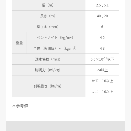
幅（m）
2.5 , 5.1
長さ（m）
40 , 20
厚さ＊（mm）
6
2
ベントナイト（kg/m
）
4.0
重量
2
全体（実測値）＊（kg/m
）
4.8
-11
透水係数（m/s）
5.0×10
以下
膨潤力（ml/2g）
24以上
たて 10以上
引張強さ（kN/m）
よこ 10以上
＊参考値