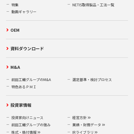
特集
NETIS取得製品・工法一覧
動画ギャラリー
OEM
資料ダウンロード
M&A
前田工繊グループのM&A
選定基準・検討プロセス
特色あるＰＭＩ
投資家情報
投資家向けニュース
経営方針
前田工繊グループの強み
業績・財務データ
株式・格付情報
IRライブラリ