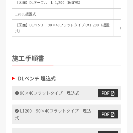
【図面】DLテーブル L=1,200（固定式）
DL
1200L据置式
【図面】DLベンチ 90×40フラットタイプ L=1,200（据置
DLB-90
式）
施工手順書
DLベンチ 埋込式
PDF
❶ 90×40フラットタイプ 埋込式
❷ L1200 90×40フラットタイプ 埋込
PDF
式