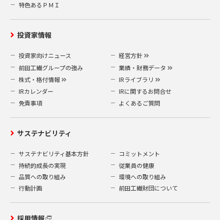
特色あるＰＭＩ
投資家情報
投資家向けニュース
経営方針
前田工繊グループの強み
業績・財務データ
株式・格付情報
IRライブラリ
IRカレンダー
IRに関するお問合せ
免責事項
よくあるご質問
サステナビリティ
サステナビリティ基本方針
コミットメント
持続的成長の実現
従業員の健康
品質への取り組み
環境への取り組み
行動計画
前田工繊財団について
採用情報