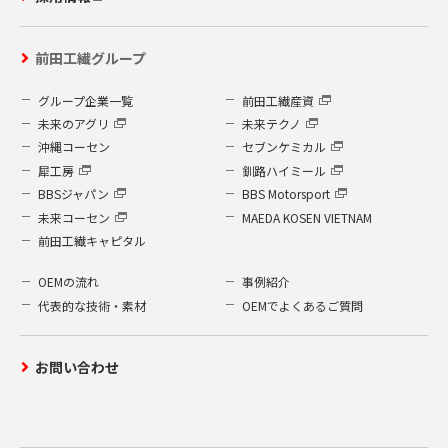
前田工繊グループ
グループ企業一覧
前田工繊産資
未来のアグリ
未来テクノ
沖縄コーセン
セブンケミカル
犀工房
釧路ハイミール
BBSジャパン
BBS Motorsport
未来コーセン
MAEDA KOSEN VIETNAM
前田工繊キャピタル
OEMの流れ
事例紹介
代表的な技術・素材
OEMでよくあるご質問
お問い合わせ