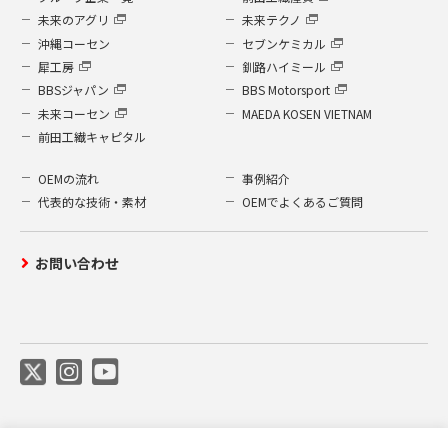
についての全体傾向やパターン等の情報を収集す
未来のアグリ
未来テクノ
る場合があります。収集した情報は、当社（当社
沖縄コーセン
セブンケミカル
が調査分析作業を委託する会社を含みます。）が
犀工房
釧路ハイミール
アクセス傾向を分析し、より良いお客様サービス
BBSジャパン
BBS Motorsport
を提供していくために使用します。
未来コーセン
MAEDA KOSEN VIETNAM
また、収集した情報につきましては、お客様の個
前田工繊キャピタル
人情報同様、秘密として扱われますので、ご安心
OEMの流れ
事例紹介
下さい。なおクッキーを受付けない設定にして頂
代表的な技術・素材
OEMでよくあるご質問
いても当社ウェブサイトを利用することは可能で
す。
お問い合わせ
7.委託先の監督
当社が委託先に個人情報を扱う業務を委託する場
合、個人情報の不正使用、漏洩を防ぐ機密保持契
約締結済みの業者に限って委託いたします。
8.本ポリシーの改訂及び適用範囲