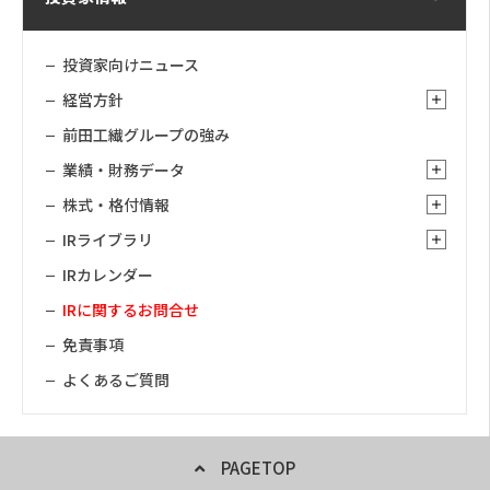
2.第三者への開示
当社はお客様からご提供いただいた個人情報を、
投資家向けニュース
以下の場合を除き、第三者への開示または提供す
経営方針
ることはいたしません。
当社が適切な回答または対応をさせていただ
前田工繊グループの強み
く為に、お客様からのお問い合わせ・ご要望
業績・財務データ
内容に関連する当社グループ会社へ情報を開
示する場合。
株式・格付情報
上記であげた個人情報の使用に必要な限りに
IRライブラリ
おいて、当社の業務委託先または業務提携先
IRカレンダー
に対し開示を行う場合。
IRに関するお問合せ
法令に基づく場合その他個人情報保護法によ
り第三者への提供が認められている場合。
免責事項
お客様にご承諾いただいた場合。
よくあるご質問
3.個人情報の取得項目
PAGETOP
当社は、当社ウェブサイト上での資料送付の申込