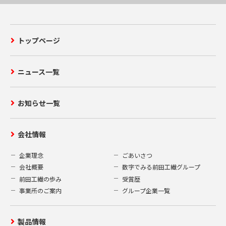
みの受付、及びお客様からの当社へのお問い合わ
せ等を通して、お客様の氏名、住所、電話番号、
メールアドレス、勤務先、所属部署等の個人情報
を取得いたします。
トップページ
4.個人情報の開示、訂正、削除
ニュース一覧
お客様がご提供された個人情報の開示、訂正、削
除を希望される場合、合理的な範囲で速やかに対
お知らせ一覧
応いたします。弊社保有個人情報の開示等の請求
ご希望の方は、次の申請書（A）をダウンロード
し、所定の事項を全てご記入の上、本人確認の為
会社情報
の書類（B）を同封し、下記窓口までご郵送くだ
さい。
企業理念
ごあいさつ
〒919-0422
会社概要
数字でみる前田工繊グループ
福井県坂井市春江町沖布目 38-3
前田工繊の歩み
受賞歴
前田工繊株式会社 業務企画部 企画総務グルー
事業所のご案内
グループ企業一覧
プ
（A）当社指定の申請書
製品情報
個人情報開示等申請書
(10.05 kB)