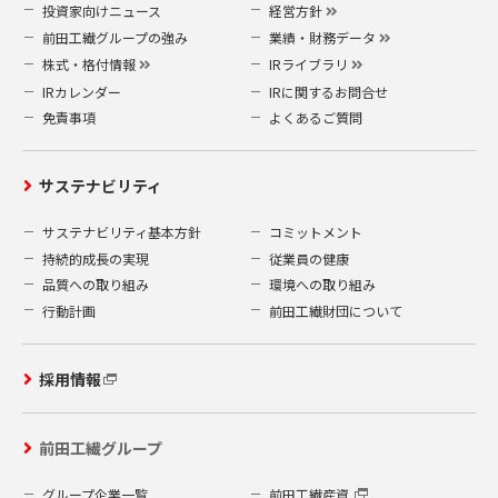
管理を徹底させているとともに個人情報の取扱
投資家向けニュース
経営方針
いに関し、社内規程を整備し、徹底し、全ての
前田工繊グループの強み
業績・財務データ
従業員との間に守秘契約を結んでおります。
株式・格付情報
IRライブラリ
個人情報は、限られた担当者のみがアクセスで
IRカレンダー
IRに関するお問合せ
きるシステムにより保護されており、事故や情
免責事項
よくあるご質問
報の流出を防いでおります。
社内に設置されたコンピューターは、すべて外
サステナビリティ
部からのウイルス進入などを防ぐウイルス検出
ソフトを設置しています。
サステナビリティ基本方針
コミットメント
持続的成長の実現
従業員の健康
6.クッキーの利用
品質への取り組み
環境への取り組み
行動計画
前田工繊財団について
クッキー（Cookies）は、お客様が当社ウェブサ
イトに再度訪問された際、より便利に当社ウェブ
サイトを閲覧していただくためのものであり、お
採用情報
客様のプライバシーを侵害するものではなく、ま
たお客様のコンピューターへ悪影響を及ぼすこと
はありません。
前田工繊グループ
当社では、当社ウェブサイトの訪問者から、クッ
キーに含まれる当社ウェブサイト上での視聴行動
グループ企業一覧
前田工繊産資