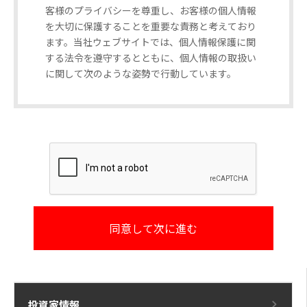
客様のプライバシーを尊重し、お客様の個人情報
を大切に保護することを重要な責務と考えており
ます。当社ウェブサイトでは、個人情報保護に関
する法令を遵守するとともに、個人情報の取扱い
に関して次のような姿勢で行動しています。
1.個人情報の利用目的
お客様から個人情報をご提供いただく場合、その
情報はお客様からのお問い合わせ並びにご要望に
対し、当社が回答又は対応するため、もしくは個
人情報をご提供いただく際に予め明示するために
利用いたします。
またご提供いただいた後、当社事業における新製
品やサービスに関する情報のお知らせのため等に
利用いたします。
なお、当社はお客様の個人情報をこれら正当な目
的以外に無断で利用することはいたしません。
投資家情報