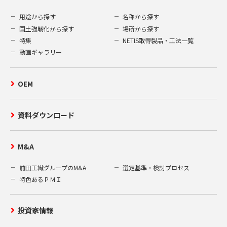
（B）本人確認の為の書類
用途から探す
名称から探す
運転免許証やパスポートなどの公的書類の写し 1
国土強靭化から探す
場所から探す
点
特集
NETIS取得製品・工法一覧
なお、情報開示などの請求等は、本人確認の必要
動画ギャラリー
上、郵送によるもののみ受付致します。電話やメ
ールによる請求は受付けておりませんので、予め
ご了承ください。
OEM
また、開示等の請求は1回の申請ごとに500円の手
数料がかかります。500円分の郵便切手を申請書
類に同封してください。
資料ダウンロード
5.安全対策
M&A
当社は、お客様の個人情報を安全に管理・運営す
前田工繊グループのM&A
選定基準・検討プロセス
るよう鋭意努力しており、個人情報への外部から
特色あるＰＭＩ
の不正なアクセス、個人情報の紛失・破壊・改ざ
ん・漏洩などへの危険防止に対する合理的かつ適
切な安全対策を行っています。
投資家情報
個人情報を取り扱う部門に管理責任者を置き、