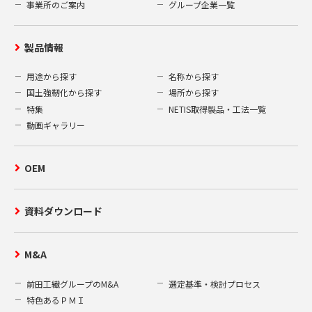
お客様にご承諾いただいた場合。
事業所のご案内
グループ企業一覧
3.個人情報の取得項目
製品情報
当社は、当社ウェブサイト上での資料送付
用途から探す
名称から探す
の申込みの受付、及びお客様からの当社へ
国土強靭化から探す
場所から探す
のお問い合わせ等を通して、お客様の氏
特集
NETIS取得製品・工法一覧
名、住所、電話番号、メールアドレス、勤
動画ギャラリー
務先、所属部署等の個人情報を取得いたし
ます。
OEM
4.個人情報の開示、訂正、削除
お客様がご提供された個人情報の開示、訂
資料ダウンロード
正、削除を希望される場合、合理的な範囲
で速やかに対応いたします。弊社保有個人
M&A
情報の開示等の請求ご希望の方は、次の申
請書（A）をダウンロードし、所定の事項を
前田工繊グループのM&A
選定基準・検討プロセス
全てご記入の上、本人確認の為の書類（B）
特色あるＰＭＩ
を同封し、下記窓口までご郵送ください。