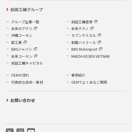
運営するよう鋭意努力しており、個人情報
前田工繊グループ
への外部からの不正なアクセス、個人情報
の紛失・破壊・改ざん・漏洩などへの危険
グループ企業一覧
前田工繊産資
防止に対する合理的かつ適切な安全対策を
未来のアグリ
未来テクノ
行っています。
沖縄コーセン
セブンケミカル
個人情報を取り扱う部門に管理責任者を
犀工房
釧路ハイミール
置き、管理を徹底させているとともに個
BBSジャパン
BBS Motorsport
人情報の取扱いに関し、社内規程を整備
未来コーセン
MAEDA KOSEN VIETNAM
し、徹底し、全ての従業員との間に守秘
前田工繊キャピタル
契約を結んでおります。
個人情報は、限られた担当者のみがアク
OEMの流れ
事例紹介
セスできるシステムにより保護されてお
代表的な技術・素材
OEMでよくあるご質問
り、事故や情報の流出を防いでおりま
す。
お問い合わせ
社内に設置されたコンピューターは、す
べて外部からのウイルス進入などを防ぐ
ウイルス検出ソフトを設置しています。