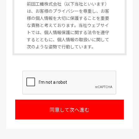
前田工繊株式会社（以下当社といいます）
は、お客様のプライバシーを尊重し、お客
様の個人情報を大切に保護することを重要
な責務と考えております。当社ウェブサイ
トでは、個人情報保護に関する法令を遵守
するとともに、個人情報の取扱いに関して
次のような姿勢で行動しています。
1.個人情報の利用目的
お客様から個人情報をご提供いただく場
合、その情報はお客様からのお問い合わせ
並びにご要望に対し、当社が回答又は対応
するため、もしくは個人情報をご提供いた
だく際に予め明示するために利用いたしま
す。
またご提供いただいた後、当社事業におけ
る新製品やサービスに関する情報のお知ら
せのため等に利用いたします。
なお、当社はお客様の個人情報をこれら正