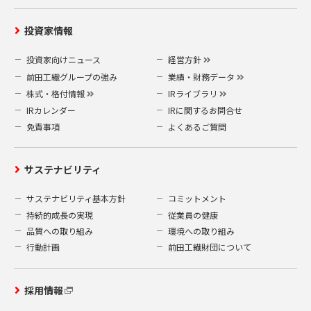
〒919-0422
福井県坂井市春江町沖布目 38-3
投資家情報
前田工繊株式会社 業務企画部 企画総務
グループ
投資家向けニュース
経営方針
（A）当社指定の申請書
前田工繊グループの強み
業績・財務データ
個人情報開示等申請書
(10.05 kB)
株式・格付情報
IRライブラリ
（B）本人確認の為の書類
IRカレンダー
IRに関するお問合せ
運転免許証やパスポートなどの公的書類の
免責事項
よくあるご質問
写し 1点
なお、情報開示などの請求等は、本人確認
の必要上、郵送によるもののみ受付致しま
サステナビリティ
す。電話やメールによる請求は受付けてお
サステナビリティ基本方針
コミットメント
りませんので、予めご了承ください。
持続的成長の実現
従業員の健康
また、開示等の請求は1回の申請ごとに500
円の手数料がかかります。500円分の郵便切
品質への取り組み
環境への取り組み
手を申請書類に同封してください。
行動計画
前田工繊財団について
5.安全対策
採用情報
当社は、お客様の個人情報を安全に管理・