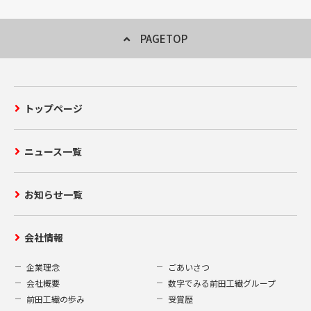
当な目的以外に無断で利用することはいた
しません。
PAGETOP
2.第三者への開示
当社はお客様からご提供いただいた個人情
トップページ
報を、以下の場合を除き、第三者への開示
または提供することはいたしません。
当社が適切な回答または対応をさせて
ニュース一覧
いただく為に、お客様からのお問い合
わせ・ご要望内容に関連する当社グル
ープ会社へ情報を開示する場合。
お知らせ一覧
上記であげた個人情報の使用に必要な
限りにおいて、当社の業務委託先また
会社情報
は業務提携先に対し開示を行う場合。
法令に基づく場合その他個人情報保護
企業理念
ごあいさつ
法により第三者への提供が認められて
会社概要
数字でみる前田工繊グループ
いる場合。
前田工繊の歩み
受賞歴