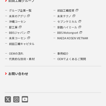
前田工繊グループ
グループ企業一覧
前田工繊産資
未来のアグリ
未来テクノ
沖縄コーセン
セブンケミカル
犀工房
釧路ハイミール
BBSジャパン
BBS Motorsport
未来コーセン
MAEDA KOSEN VIETNAM
前田工繊キャピタル
OEMの流れ
事例紹介
代表的な技術・素材
OEMでよくあるご質問
お問い合わせ