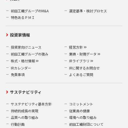
前田工繊グループのM&A
選定基準・検討プロセス
特色あるＰＭＩ
投資家情報
投資家向けニュース
経営方針
前田工繊グループの強み
業績・財務データ
株式・格付情報
IRライブラリ
IRカレンダー
IRに関するお問合せ
免責事項
よくあるご質問
サステナビリティ
サステナビリティ基本方針
コミットメント
持続的成長の実現
従業員の健康
品質への取り組み
環境への取り組み
行動計画
前田工繊財団について