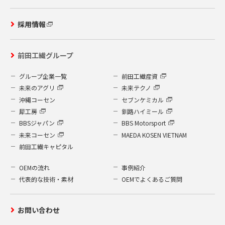
採用情報
前田工繊グループ
グループ企業一覧
前田工繊産資
未来のアグリ
未来テクノ
沖縄コーセン
セブンケミカル
犀工房
釧路ハイミール
BBSジャパン
BBS Motorsport
未来コーセン
MAEDA KOSEN VIETNAM
前田工繊キャピタル
OEMの流れ
事例紹介
代表的な技術・素材
OEMでよくあるご質問
お問い合わせ