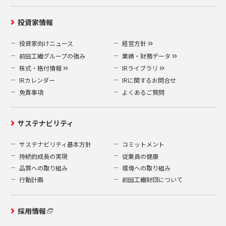
〒919-0422
福井県坂井市春江町沖布目 38-3
投資家情報
前田工繊株式会社 業務企画部 企画総務
グループ
投資家向けニュース
経営方針
（A）当社指定の申請書
前田工繊グループの強み
業績・財務データ
個人情報開示等申請書
(10.05 kB)
株式・格付情報
IRライブラリ
（B）本人確認の為の書類
IRカレンダー
IRに関するお問合せ
運転免許証やパスポートなどの公的書類の
免責事項
よくあるご質問
写し 1点
なお、情報開示などの請求等は、本人確認
の必要上、郵送によるもののみ受付致しま
サステナビリティ
す。電話やメールによる請求は受付けてお
サステナビリティ基本方針
コミットメント
りませんので、予めご了承ください。
持続的成長の実現
従業員の健康
また、開示等の請求は1回の申請ごとに500
円の手数料がかかります。500円分の郵便切
品質への取り組み
環境への取り組み
手を申請書類に同封してください。
行動計画
前田工繊財団について
5.安全対策
採用情報
当社は、お客様の個人情報を安全に管理・