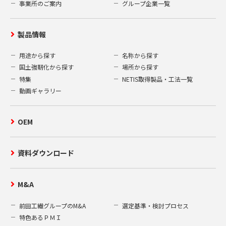
お客様にご承諾いただいた場合。
事業所のご案内
グループ企業一覧
3.個人情報の取得項目
製品情報
当社は、当社ウェブサイト上での資料送付
用途から探す
名称から探す
の申込みの受付、及びお客様からの当社へ
国土強靭化から探す
場所から探す
のお問い合わせ等を通して、お客様の氏
特集
NETIS取得製品・工法一覧
名、住所、電話番号、メールアドレス、勤
動画ギャラリー
務先、所属部署等の個人情報を取得いたし
ます。
OEM
4.個人情報の開示、訂正、削除
お客様がご提供された個人情報の開示、訂
資料ダウンロード
正、削除を希望される場合、合理的な範囲
で速やかに対応いたします。弊社保有個人
M&A
情報の開示等の請求ご希望の方は、次の申
請書（A）をダウンロードし、所定の事項を
前田工繊グループのM&A
選定基準・検討プロセス
全てご記入の上、本人確認の為の書類（B）
特色あるＰＭＩ
を同封し、下記窓口までご郵送ください。