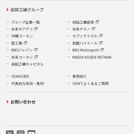
運営するよう鋭意努力しており、個人情報
前田工繊グループ
への外部からの不正なアクセス、個人情報
の紛失・破壊・改ざん・漏洩などへの危険
グループ企業一覧
前田工繊産資
防止に対する合理的かつ適切な安全対策を
未来のアグリ
未来テクノ
行っています。
沖縄コーセン
セブンケミカル
個人情報を取り扱う部門に管理責任者を
犀工房
釧路ハイミール
置き、管理を徹底させているとともに個
BBSジャパン
BBS Motorsport
人情報の取扱いに関し、社内規程を整備
未来コーセン
MAEDA KOSEN VIETNAM
し、徹底し、全ての従業員との間に守秘
前田工繊キャピタル
契約を結んでおります。
個人情報は、限られた担当者のみがアク
OEMの流れ
事例紹介
セスできるシステムにより保護されてお
代表的な技術・素材
OEMでよくあるご質問
り、事故や情報の流出を防いでおりま
す。
お問い合わせ
社内に設置されたコンピューターは、す
べて外部からのウイルス進入などを防ぐ
ウイルス検出ソフトを設置しています。