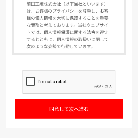
前田工繊株式会社（以下当社といいます）
は、お客様のプライバシーを尊重し、お客
様の個人情報を大切に保護することを重要
な責務と考えております。当社ウェブサイ
トでは、個人情報保護に関する法令を遵守
するとともに、個人情報の取扱いに関して
次のような姿勢で行動しています。
1.個人情報の利用目的
お客様から個人情報をご提供いただく場
合、その情報はお客様からのお問い合わせ
並びにご要望に対し、当社が回答又は対応
するため、もしくは個人情報をご提供いた
だく際に予め明示するために利用いたしま
す。
またご提供いただいた後、当社事業におけ
る新製品やサービスに関する情報のお知ら
せのため等に利用いたします。
なお、当社はお客様の個人情報をこれら正