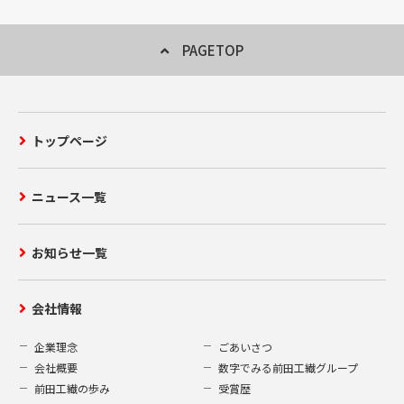
当な目的以外に無断で利用することはいた
しません。
PAGETOP
2.第三者への開示
当社はお客様からご提供いただいた個人情
トップページ
報を、以下の場合を除き、第三者への開示
または提供することはいたしません。
当社が適切な回答または対応をさせて
ニュース一覧
いただく為に、お客様からのお問い合
わせ・ご要望内容に関連する当社グル
ープ会社へ情報を開示する場合。
お知らせ一覧
上記であげた個人情報の使用に必要な
限りにおいて、当社の業務委託先また
会社情報
は業務提携先に対し開示を行う場合。
法令に基づく場合その他個人情報保護
企業理念
ごあいさつ
法により第三者への提供が認められて
会社概要
数字でみる前田工繊グループ
いる場合。
前田工繊の歩み
受賞歴