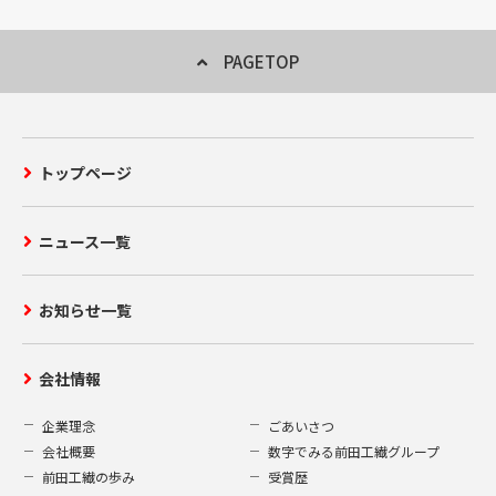
当な目的以外に無断で利用することはいた
しません。
PAGETOP
2.第三者への開示
当社はお客様からご提供いただいた個人情
トップページ
報を、以下の場合を除き、第三者への開示
または提供することはいたしません。
当社が適切な回答または対応をさせて
ニュース一覧
いただく為に、お客様からのお問い合
わせ・ご要望内容に関連する当社グル
ープ会社へ情報を開示する場合。
お知らせ一覧
上記であげた個人情報の使用に必要な
限りにおいて、当社の業務委託先また
会社情報
は業務提携先に対し開示を行う場合。
法令に基づく場合その他個人情報保護
企業理念
ごあいさつ
法により第三者への提供が認められて
会社概要
数字でみる前田工繊グループ
いる場合。
前田工繊の歩み
受賞歴