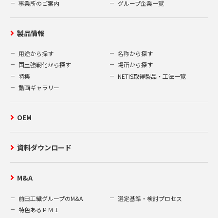
お客様にご承諾いただいた場合。
事業所のご案内
グループ企業一覧
3.個人情報の取得項目
製品情報
当社は、当社ウェブサイト上での資料送付
用途から探す
名称から探す
の申込みの受付、及びお客様からの当社へ
国土強靭化から探す
場所から探す
のお問い合わせ等を通して、お客様の氏
特集
NETIS取得製品・工法一覧
名、住所、電話番号、メールアドレス、勤
動画ギャラリー
務先、所属部署等の個人情報を取得いたし
ます。
OEM
4.個人情報の開示、訂正、削除
お客様がご提供された個人情報の開示、訂
資料ダウンロード
正、削除を希望される場合、合理的な範囲
で速やかに対応いたします。弊社保有個人
M&A
情報の開示等の請求ご希望の方は、次の申
請書（A）をダウンロードし、所定の事項を
前田工繊グループのM&A
選定基準・検討プロセス
全てご記入の上、本人確認の為の書類（B）
特色あるＰＭＩ
を同封し、下記窓口までご郵送ください。