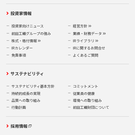
〒919-0422
福井県坂井市春江町沖布目 38-3
投資家情報
前田工繊株式会社 業務企画部 企画総務
グループ
投資家向けニュース
経営方針
（A）当社指定の申請書
前田工繊グループの強み
業績・財務データ
個人情報開示等申請書
(10.05 kB)
株式・格付情報
IRライブラリ
（B）本人確認の為の書類
IRカレンダー
IRに関するお問合せ
運転免許証やパスポートなどの公的書類の
免責事項
よくあるご質問
写し 1点
なお、情報開示などの請求等は、本人確認
の必要上、郵送によるもののみ受付致しま
サステナビリティ
す。電話やメールによる請求は受付けてお
サステナビリティ基本方針
コミットメント
りませんので、予めご了承ください。
持続的成長の実現
従業員の健康
また、開示等の請求は1回の申請ごとに500
円の手数料がかかります。500円分の郵便切
品質への取り組み
環境への取り組み
手を申請書類に同封してください。
行動計画
前田工繊財団について
5.安全対策
採用情報
当社は、お客様の個人情報を安全に管理・