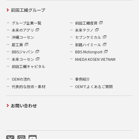
運営するよう鋭意努力しており、個人情報
前田工繊グループ
への外部からの不正なアクセス、個人情報
の紛失・破壊・改ざん・漏洩などへの危険
グループ企業一覧
前田工繊産資
防止に対する合理的かつ適切な安全対策を
未来のアグリ
未来テクノ
行っています。
沖縄コーセン
セブンケミカル
個人情報を取り扱う部門に管理責任者を
犀工房
釧路ハイミール
置き、管理を徹底させているとともに個
BBSジャパン
BBS Motorsport
人情報の取扱いに関し、社内規程を整備
未来コーセン
MAEDA KOSEN VIETNAM
し、徹底し、全ての従業員との間に守秘
前田工繊キャピタル
契約を結んでおります。
個人情報は、限られた担当者のみがアク
OEMの流れ
事例紹介
セスできるシステムにより保護されてお
代表的な技術・素材
OEMでよくあるご質問
り、事故や情報の流出を防いでおりま
す。
お問い合わせ
社内に設置されたコンピューターは、す
べて外部からのウイルス進入などを防ぐ
ウイルス検出ソフトを設置しています。