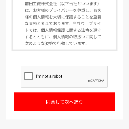
前田工繊株式会社（以下当社といいます）
は、お客様のプライバシーを尊重し、お客
様の個人情報を大切に保護することを重要
な責務と考えております。当社ウェブサイ
トでは、個人情報保護に関する法令を遵守
するとともに、個人情報の取扱いに関して
次のような姿勢で行動しています。
1.個人情報の利用目的
お客様から個人情報をご提供いただく場
合、その情報はお客様からのお問い合わせ
並びにご要望に対し、当社が回答又は対応
するため、もしくは個人情報をご提供いた
だく際に予め明示するために利用いたしま
す。
またご提供いただいた後、当社事業におけ
る新製品やサービスに関する情報のお知ら
せのため等に利用いたします。
なお、当社はお客様の個人情報をこれら正