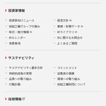
〒919-0422
福井県坂井市春江町沖布目 38-3
投資家情報
前田工繊株式会社 業務企画部 企画総務
グループ
投資家向けニュース
経営方針
（A）当社指定の申請書
前田工繊グループの強み
業績・財務データ
個人情報開示等申請書
(10.05 kB)
株式・格付情報
IRライブラリ
（B）本人確認の為の書類
IRカレンダー
IRに関するお問合せ
運転免許証やパスポートなどの公的書類の
免責事項
よくあるご質問
写し 1点
なお、情報開示などの請求等は、本人確認
の必要上、郵送によるもののみ受付致しま
サステナビリティ
す。電話やメールによる請求は受付けてお
サステナビリティ基本方針
コミットメント
りませんので、予めご了承ください。
持続的成長の実現
従業員の健康
また、開示等の請求は1回の申請ごとに500
円の手数料がかかります。500円分の郵便切
品質への取り組み
環境への取り組み
手を申請書類に同封してください。
行動計画
前田工繊財団について
5.安全対策
採用情報
当社は、お客様の個人情報を安全に管理・