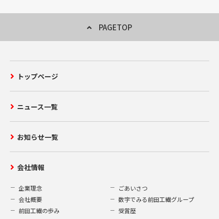
当な目的以外に無断で利用することはいた
しません。
PAGETOP
2.第三者への開示
当社はお客様からご提供いただいた個人情
トップページ
報を、以下の場合を除き、第三者への開示
または提供することはいたしません。
当社が適切な回答または対応をさせて
ニュース一覧
いただく為に、お客様からのお問い合
わせ・ご要望内容に関連する当社グル
ープ会社へ情報を開示する場合。
お知らせ一覧
上記であげた個人情報の使用に必要な
限りにおいて、当社の業務委託先また
会社情報
は業務提携先に対し開示を行う場合。
法令に基づく場合その他個人情報保護
企業理念
ごあいさつ
法により第三者への提供が認められて
会社概要
数字でみる前田工繊グループ
いる場合。
前田工繊の歩み
受賞歴