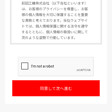
前田工繊株式会社（以下当社といいます）
は、お客様のプライバシーを尊重し、お客
様の個人情報を大切に保護することを重要
な責務と考えております。当社ウェブサイ
トでは、個人情報保護に関する法令を遵守
するとともに、個人情報の取扱いに関して
次のような姿勢で行動しています。
1.個人情報の利用目的
お客様から個人情報をご提供いただく場
合、その情報はお客様からのお問い合わせ
並びにご要望に対し、当社が回答又は対応
するため、もしくは個人情報をご提供いた
だく際に予め明示するために利用いたしま
す。
またご提供いただいた後、当社事業におけ
る新製品やサービスに関する情報のお知ら
せのため等に利用いたします。
なお、当社はお客様の個人情報をこれら正