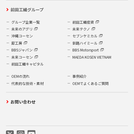
運営するよう鋭意努力しており、個人情報
前田工繊グループ
への外部からの不正なアクセス、個人情報
の紛失・破壊・改ざん・漏洩などへの危険
グループ企業一覧
前田工繊産資
防止に対する合理的かつ適切な安全対策を
未来のアグリ
未来テクノ
行っています。
沖縄コーセン
セブンケミカル
個人情報を取り扱う部門に管理責任者を
犀工房
釧路ハイミール
置き、管理を徹底させているとともに個
BBSジャパン
BBS Motorsport
人情報の取扱いに関し、社内規程を整備
未来コーセン
MAEDA KOSEN VIETNAM
し、徹底し、全ての従業員との間に守秘
前田工繊キャピタル
契約を結んでおります。
個人情報は、限られた担当者のみがアク
OEMの流れ
事例紹介
セスできるシステムにより保護されてお
代表的な技術・素材
OEMでよくあるご質問
り、事故や情報の流出を防いでおりま
す。
お問い合わせ
社内に設置されたコンピューターは、す
べて外部からのウイルス進入などを防ぐ
ウイルス検出ソフトを設置しています。