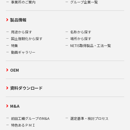
お客様にご承諾いただいた場合。
事業所のご案内
グループ企業一覧
3.個人情報の取得項目
製品情報
当社は、当社ウェブサイト上での資料送付
用途から探す
名称から探す
の申込みの受付、及びお客様からの当社へ
国土強靭化から探す
場所から探す
のお問い合わせ等を通して、お客様の氏
特集
NETIS取得製品・工法一覧
名、住所、電話番号、メールアドレス、勤
動画ギャラリー
務先、所属部署等の個人情報を取得いたし
ます。
OEM
4.個人情報の開示、訂正、削除
お客様がご提供された個人情報の開示、訂
資料ダウンロード
正、削除を希望される場合、合理的な範囲
で速やかに対応いたします。弊社保有個人
M&A
情報の開示等の請求ご希望の方は、次の申
請書（A）をダウンロードし、所定の事項を
前田工繊グループのM&A
選定基準・検討プロセス
全てご記入の上、本人確認の為の書類（B）
特色あるＰＭＩ
を同封し、下記窓口までご郵送ください。