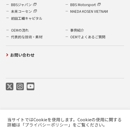
BBSジャパン
BBS Motorsport
未来コーセン
MAEDA KOSEN VIETNAM
前田工繊キャピタル
OEMの流れ
事例紹介
代表的な技術・素材
OEMでよくあるご質問
お問い合わせ
ご利用について
プライバシーポリシー
当サイトではCookieを使用します。Cookieの使用に関する
前田工繊公式SNS利用規約
商標について
詳細は「
プライバシーポリシー
」をご覧ください。