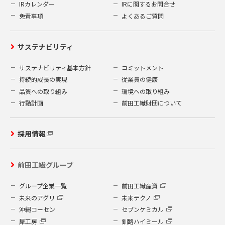
IRカレンダー
IRに関するお問合せ
免責事項
よくあるご質問
サステナビリティ
サステナビリティ基本方針
コミットメント
持続的成長の実現
従業員の健康
品質への取り組み
環境への取り組み
行動計画
前田工繊財団について
採用情報
前田工繊グループ
グループ企業一覧
前田工繊産資
未来のアグリ
未来テクノ
沖縄コーセン
セブンケミカル
犀工房
釧路ハイミール