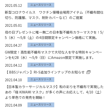
ニュースリリース
2021.05.12
新型コロナウイルス ワクチン接種会場用アイテム（不織布間仕
切り、防護服、マスク、耐針カバーなど）のご提案
ニュースリリース
2021.05.01
母の日プレゼントに唯一無二の日本製不織布カラーマスクを！5/
5（水）～5/8（土）の4日間限定キャンペーン価格にて実施。
ニュースリリース
2021.04.27
GW限定！高性能不織布マスクで大切な人を守る特別キャンペー
ンを4/28（水）～5/9（日）にAmazon限定で実施します。
ニュースリリース
2021.04.12
【 BBSジャパン 】RI-S追加ラインナップのお知らせ
ニュースリリース
2021.04.10
【日本製カラーサージカルマスク】和の彩りを不織布で実現した
あの「極 KIWAMI マスク」が多くの声にお応えして、4/10（土）
より単色での発売を開始！
ニュースリリース
2021.04.09