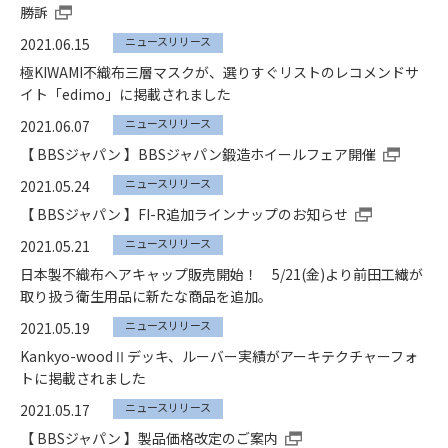
勝訴
ニュースリリース
2021.06.15
極KIWAMI不織布三層マスクが、選りすぐリストのレコメンドサ
イト「edimo」に掲載されました
ニュースリリース
2021.06.07
【 BBSジャパン 】BBSジャパン鍛造ホイールフェア開催
ニュースリリース
2021.05.24
【 BBSジャパン 】FI-R追加ラインナップのお知らせ
ニュースリリース
2021.05.21
日本製不織布ヘアキャップ販売開始！ 5/21(金)より前田工繊が
取り扱う衛生用品に新たな商品を追加。
ニュースリリース
2021.05.19
Kankyo-woodⅡデッキ、ルーバー実績がアーキテクチャーフォ
トに掲載されました
ニュースリリース
2021.05.17
【 BBSジャパン 】製品価格改定のご案内