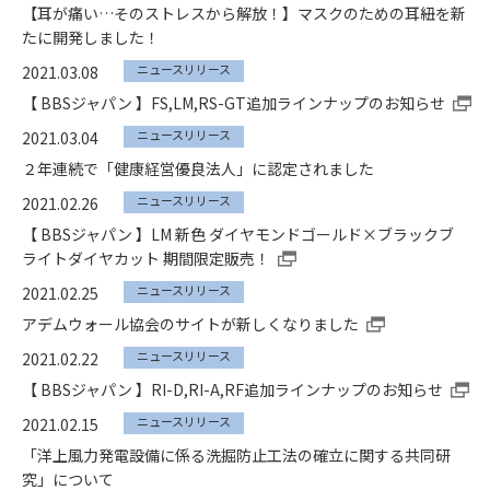
【耳が痛い…そのストレスから解放！】マスクのための耳紐を新
たに開発しました！
ニュースリリース
2021.03.08
【 BBSジャパン 】FS,LM,RS-GT追加ラインナップのお知らせ
ニュースリリース
2021.03.04
２年連続で「健康経営優良法人」に認定されました
ニュースリリース
2021.02.26
【 BBSジャパン 】LM 新色 ダイヤモンドゴールド×ブラックブ
ライトダイヤカット 期間限定販売！
ニュースリリース
2021.02.25
アデムウォール協会のサイトが新しくなりました
ニュースリリース
2021.02.22
【 BBSジャパン 】RI-D,RI-A,RF追加ラインナップのお知らせ
ニュースリリース
2021.02.15
「洋上風力発電設備に係る洗掘防止工法の確立に関する共同研
究」について