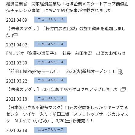
経済産業省 関東経済産業局「地域企業×スタートアップ価値創
造チャレンジ事業」において紹介記事が掲載されました
ニュースリリース
2021.04.09
【 未来のアグリ 】「枠付門扉強化型」の施工動画を追加しまし
た
ニュースリリース
2021.04.02
FMラジオ『企業の遺伝子』 社長 前田尚宏 出演のお知らせ
ニュースリリース
2021.03.30
「前田工繊PayPayモール店」 3/30(火)新規オープン！！
ニュースリリース
2021.03.22
【 未来のアグリ 】2021年版用品カタログをアップしました
ニュースリリース
2021.03.18
【日本製小さめ不織布マスク】口元の空間をしっかりキープする
センターワイヤー入り！前田工繊「スプリトップサージカルマス
ク Mサイズ（小さめ）」3/20(土) 新発売！！
ニュースリリース
2021.03.18