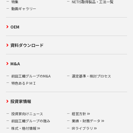
特集
NETIS取得製品・工法一覧
動画ギャラリー
OEM
資料ダウンロード
M&A
前田工繊グループのM&A
選定基準・検討プロセス
特色あるＰＭＩ
投資家情報
投資家向けニュース
経営方針
前田工繊グループの強み
業績・財務データ
株式・格付情報
IRライブラリ