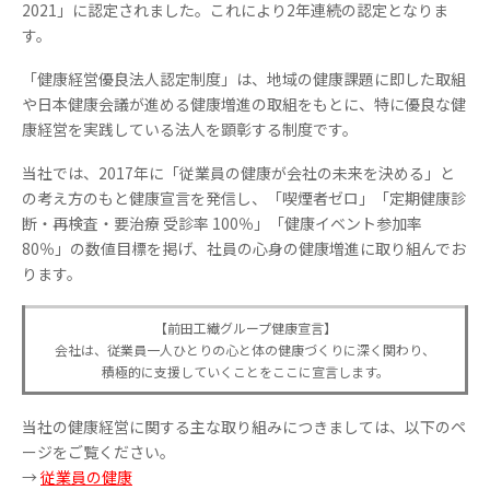
2021」に認定されました。これにより2年連続の認定となりま
す。
「健康経営優良法人認定制度」は、地域の健康課題に即した取組
や日本健康会議が進める健康増進の取組をもとに、特に優良な健
康経営を実践している法人を顕彰する制度です。
当社では、2017年に「従業員の健康が会社の未来を決める」と
の考え方のもと健康宣言を発信し、「喫煙者ゼロ」「定期健康診
断・再検査・要治療 受診率 100％」「健康イベント参加率
80％」の数値目標を掲げ、社員の心身の健康増進に取り組んでお
ります。
【前田工繊グループ健康宣言】
会社は、従業員一人ひとりの心と体の健康づくりに深く関わり、
積極的に支援していくことをここに宣言します。
当社の健康経営に関する主な取り組みにつきましては、以下のペ
ージをご覧ください。
→
従業員の健康