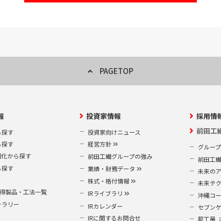
または対応をさせていただく為に、お客様からのお問い合わせ・ご要望
を開示する場合。
情報の使用に必要な限りにおいて、当社の業務委託先または業務提携先
その他個人情報保護法により第三者への提供が認められている場合。
ただいた場合。
PAGETOP
取得項目
報
投資家情報
採用情
イト上での資料送付の申込みの受付、及びお客様からの当社へのお問い
番号、メールアドレス、勤務先、所属部署等の個人情報を取得いたしま
前田工
ら探す
投資家向けニュース
ら探す
経営方針
グルー
開示、訂正、削除
靭化から探す
前田工繊グループの強み
前田工
ら探す
業績・財務データ
未来の
個人情報の開示、訂正、削除を希望される場合、合理的な範囲で速やか
株式・格付情報
未来テ
の請求ご希望の方は、次の申請書（A）をダウンロードし、所定の事項を
S取得製品・工法一覧
IRライブラリ
沖縄コ
を同封し、下記窓口までご郵送ください。
ャラリー
IRカレンダー
セブン
IRに関するお問合せ
犀工房