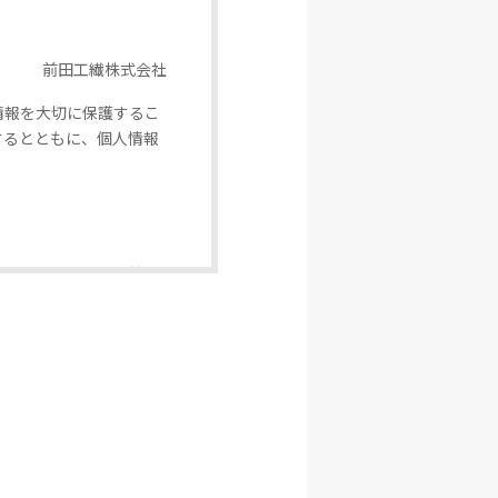
前田工繊株式会社
情報を大切に保護するこ
するとともに、個人情報
望に対し、当社が回答又
。
等に利用いたします。
。
供することはいたしませ