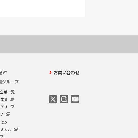
内容に関連する当社グ
に対し開示を行う場合。
報
お問い合わせ
合わせ等を通して、お客
す。
繊グループ
プ企業一覧
繊産資
アグリ
に対応いたします。弊社
クノ
全てご記入の上、本人
ーセン
ケミカル