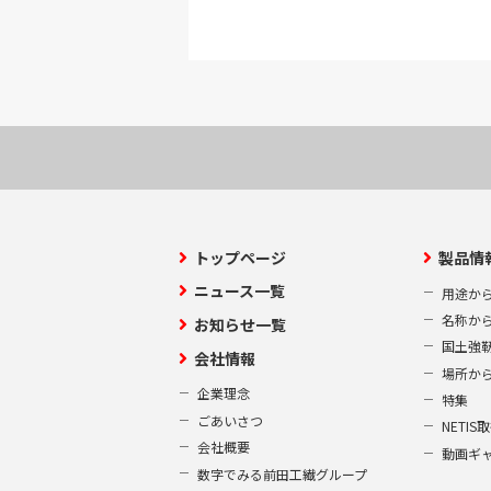
当社が適切な回答
ループ会社へ情報
上記であげた個人
法令に基づく場合
お客様にご承諾い
3.個人情報の
トップページ
製品情
当社は、当社ウェブサ
様の氏名、住所、電話
ニュース一覧
用途か
名称か
お知らせ一覧
4.個人情報の
国土強
会社情報
場所か
お客様がご提供された
企業理念
特集
保有個人情報の開示等
ごあいさつ
NETI
確認の為の書類（B）
会社概要
動画ギ
〒919-0422
数字でみる前田工繊グループ