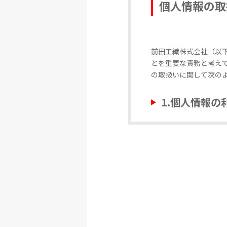
個人情報の取
前田工繊株式会社（以
とを重要な責務と考え
の取扱いに関して次の
1.個人情報の
お客様から個人情報を
は対応するため、もし
またご提供いただいた
なお、当社はお客様の
2.第三者への
当社はお客様からご提
ん。