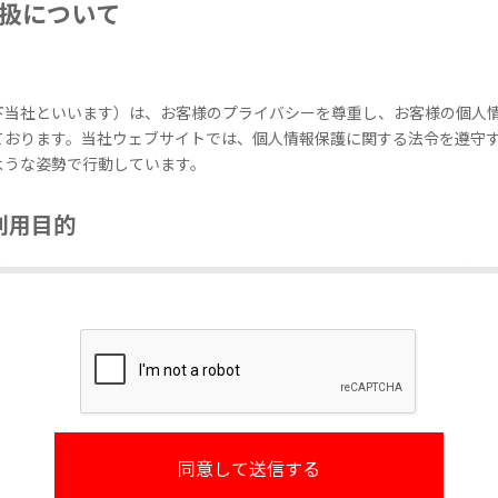
扱について
下当社といいます）は、お客様のプライバシーを尊重し、お客様の個人
ております。当社ウェブサイトでは、個人情報保護に関する法令を遵守
ような姿勢で行動しています。
利用目的
ご提供いただく場合、その情報はお客様からのお問い合わせ並びにご要
くは個人情報をご提供いただく際に予め明示するために利用いたします
後、当社事業における新製品やサービスに関する情報のお知らせのため
個人情報をこれら正当な目的以外に無断で利用することはいたしません
開示
供いただいた個人情報を、以下の場合を除き、第三者への開示または提