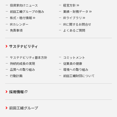
投資家向けニュース
経営方針
前田工繊グループの強み
業績・財務データ
株式・格付情報
IRライブラリ
IRカレンダー
IRに関するお問合せ
免責事項
よくあるご質問
サステナビリティ
サステナビリティ基本方針
コミットメント
持続的成長の実現
従業員の健康
品質への取り組み
環境への取り組み
行動計画
前田工繊財団について
採用情報
前田工繊グループ