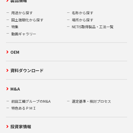
製品情報
用途から探す
名称から探す
国土強靭化から探す
場所から探す
特集
NETIS取得製品・工法一覧
動画ギャラリー
OEM
資料ダウンロード
M&A
前田工繊グループのM&A
選定基準・検討プロセス
特色あるＰＭＩ
投資家情報