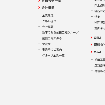
お知らせ一覧
国土強
会社情報
場所か
企業理念
特集
ごあいさつ
NETI
会社概要
動画ギ
数字でみる前田工繊グループ
OEM
前田工繊の歩み
受賞歴
資料ダ
事業所のご案内
M&A
グループ企業一覧
前田工繊
選定基
特色あ