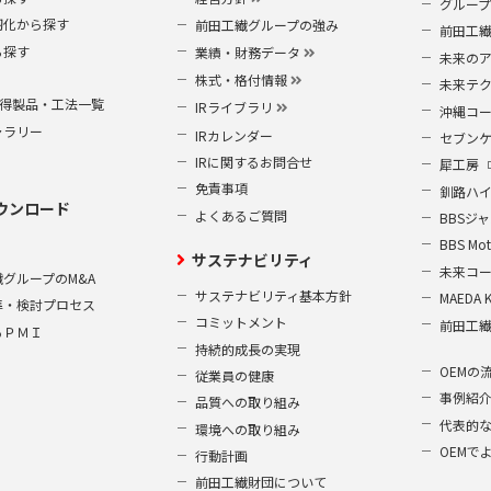
グルー
靭化から探す
前田工繊グループの強み
前田工
ら探す
業績・財務データ
未来の
株式・格付情報
未来テ
S取得製品・工法一覧
IRライブラリ
沖縄コ
ャラリー
IRカレンダー
セブン
IRに関するお問合せ
犀工房
免責事項
釧路ハ
ウンロード
よくあるご質問
BBSジ
BBS Mot
サステナビリティ
未来コ
グループのM&A
サステナビリティ基本方針
MAEDA 
準・検討プロセス
コミットメント
前田工
るＰＭＩ
持続的成長の実現
OEMの
従業員の健康
事例紹
品質への取り組み
代表的
環境への取り組み
OEMで
行動計画
前田工繊財団について