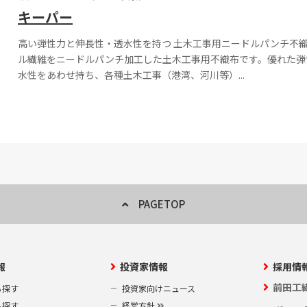
キーパー
高い弾性力と伸長性・透水性を持つ 土木工事用ニードルパンチ不織
ル繊維をニードルパンチ加工した土木工事用不織布です。優れた弾
水性をあわせ持ち、各種土木工事（港湾、河川等）...
PAGETOP
報
投資家情報
採用情
前田工
ら探す
投資家向けニュース
ら探す
経営方針