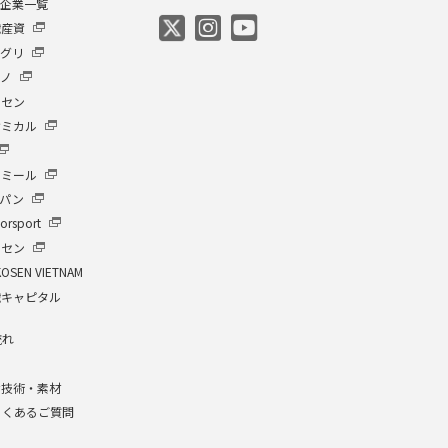
プ企業一覧
繊産資
アグリ
クノ
ーセン
ケミカル
イミール
ャパン
orsport
ーセン
KOSEN VIETNAM
繊キャピタル
流れ
介
な技術・素材
よくあるご質問