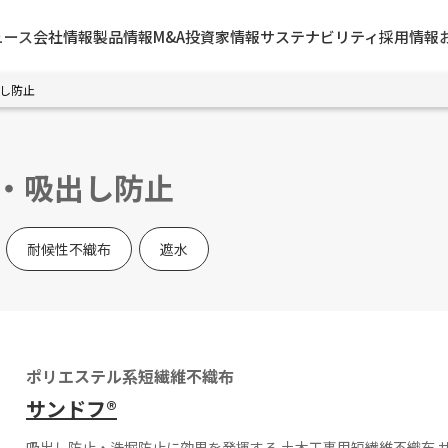
ュース
会社情報
製品情報
M&A
投資家情報
サステナビリティ
採用情報
し防止
・吸出し防止
耐候性不織布
遮水
ポリエステル系短繊維不織布
サンドフ®
吸出し防止・洗堀防止に効果を発揮する 土木工事用短繊維不織布 