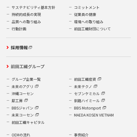
サステナビリティ基本方針
コミットメント
持続的成長の実現
従業員の健康
品質への取り組み
環境への取り組み
行動計画
前田工繊財団について
採用情報
前田工繊グループ
グループ企業一覧
前田工繊産資
未来のアグリ
未来テクノ
沖縄コーセン
セブンケミカル
犀工房
釧路ハイミール
BBSジャパン
BBS Motorsport
未来コーセン
MAEDA KOSEN VIETNAM
前田工繊キャピタル
OEMの流れ
事例紹介