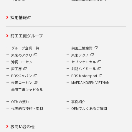
採用情報
前田工繊グループ
グループ企業一覧
前田工繊産資
未来のアグリ
未来テクノ
沖縄コーセン
セブンケミカル
犀工房
釧路ハイミール
BBSジャパン
BBS Motorsport
未来コーセン
MAEDA KOSEN VIETNAM
前田工繊キャピタル
OEMの流れ
事例紹介
代表的な技術・素材
OEMでよくあるご質問
お問い合わせ