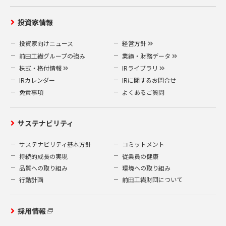
〒919-0422
福井県坂井市春江町沖布目 38-3
投資家情報
前田工繊株式会社 業務企画部 企画総務
グループ
投資家向けニュース
経営方針
（A）当社指定の申請書
前田工繊グループの強み
業績・財務データ
個人情報開示等申請書
(10.05 kB)
株式・格付情報
IRライブラリ
（B）本人確認の為の書類
IRカレンダー
IRに関するお問合せ
運転免許証やパスポートなどの公的書類の
免責事項
よくあるご質問
写し 1点
なお、情報開示などの請求等は、本人確認
の必要上、郵送によるもののみ受付致しま
サステナビリティ
す。電話やメールによる請求は受付けてお
サステナビリティ基本方針
コミットメント
りませんので、予めご了承ください。
持続的成長の実現
従業員の健康
また、開示等の請求は1回の申請ごとに500
円の手数料がかかります。500円分の郵便切
品質への取り組み
環境への取り組み
手を申請書類に同封してください。
行動計画
前田工繊財団について
5.安全対策
採用情報
当社は、お客様の個人情報を安全に管理・