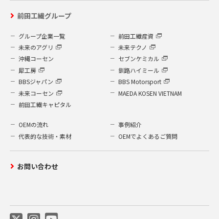
運営するよう鋭意努力しており、個人情報
前田工繊グループ
への外部からの不正なアクセス、個人情報
の紛失・破壊・改ざん・漏洩などへの危険
グループ企業一覧
前田工繊産資
防止に対する合理的かつ適切な安全対策を
未来のアグリ
未来テクノ
行っています。
沖縄コーセン
セブンケミカル
個人情報を取り扱う部門に管理責任者を
犀工房
釧路ハイミール
置き、管理を徹底させているとともに個
BBSジャパン
BBS Motorsport
人情報の取扱いに関し、社内規程を整備
未来コーセン
MAEDA KOSEN VIETNAM
し、徹底し、全ての従業員との間に守秘
前田工繊キャピタル
契約を結んでおります。
個人情報は、限られた担当者のみがアク
OEMの流れ
事例紹介
セスできるシステムにより保護されてお
代表的な技術・素材
OEMでよくあるご質問
り、事故や情報の流出を防いでおりま
す。
お問い合わせ
社内に設置されたコンピューターは、す
べて外部からのウイルス進入などを防ぐ
ウイルス検出ソフトを設置しています。