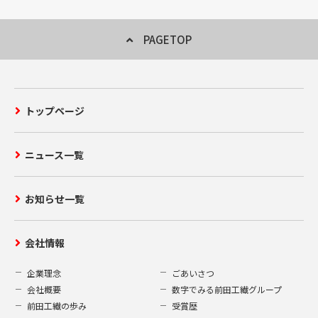
当な目的以外に無断で利用することはいた
しません。
PAGETOP
2.第三者への開示
当社はお客様からご提供いただいた個人情
トップページ
報を、以下の場合を除き、第三者への開示
または提供することはいたしません。
当社が適切な回答または対応をさせて
ニュース一覧
いただく為に、お客様からのお問い合
わせ・ご要望内容に関連する当社グル
ープ会社へ情報を開示する場合。
お知らせ一覧
上記であげた個人情報の使用に必要な
限りにおいて、当社の業務委託先また
会社情報
は業務提携先に対し開示を行う場合。
法令に基づく場合その他個人情報保護
企業理念
ごあいさつ
法により第三者への提供が認められて
会社概要
数字でみる前田工繊グループ
いる場合。
前田工繊の歩み
受賞歴