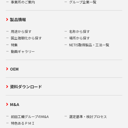
お客様にご承諾いただいた場合。
事業所のご案内
グループ企業一覧
3.個人情報の取得項目
製品情報
当社は、当社ウェブサイト上での資料送付
用途から探す
名称から探す
の申込みの受付、及びお客様からの当社へ
国土強靭化から探す
場所から探す
のお問い合わせ等を通して、お客様の氏
特集
NETIS取得製品・工法一覧
名、住所、電話番号、メールアドレス、勤
動画ギャラリー
務先、所属部署等の個人情報を取得いたし
ます。
OEM
4.個人情報の開示、訂正、削除
お客様がご提供された個人情報の開示、訂
資料ダウンロード
正、削除を希望される場合、合理的な範囲
で速やかに対応いたします。弊社保有個人
M&A
情報の開示等の請求ご希望の方は、次の申
請書（A）をダウンロードし、所定の事項を
前田工繊グループのM&A
選定基準・検討プロセス
全てご記入の上、本人確認の為の書類（B）
特色あるＰＭＩ
を同封し、下記窓口までご郵送ください。