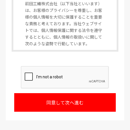
前田工繊株式会社（以下当社といいます）
は、お客様のプライバシーを尊重し、お客
様の個人情報を大切に保護することを重要
な責務と考えております。当社ウェブサイ
トでは、個人情報保護に関する法令を遵守
するとともに、個人情報の取扱いに関して
次のような姿勢で行動しています。
1.個人情報の利用目的
お客様から個人情報をご提供いただく場
合、その情報はお客様からのお問い合わせ
並びにご要望に対し、当社が回答又は対応
するため、もしくは個人情報をご提供いた
だく際に予め明示するために利用いたしま
す。
またご提供いただいた後、当社事業におけ
る新製品やサービスに関する情報のお知ら
せのため等に利用いたします。
なお、当社はお客様の個人情報をこれら正