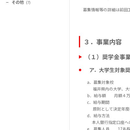
その他
(7)
募集情報等の詳細は前田工
３．事業内容
（１）奨学金事
ア．大学生対象奨
a
．募集対象校
福井県内の大学、大学
b
．給与額 月額４万
c
．給与期間
原則として決定年度の４
d
．給与方法
本人銀行指定口座へ
e
．募集人員
17
名