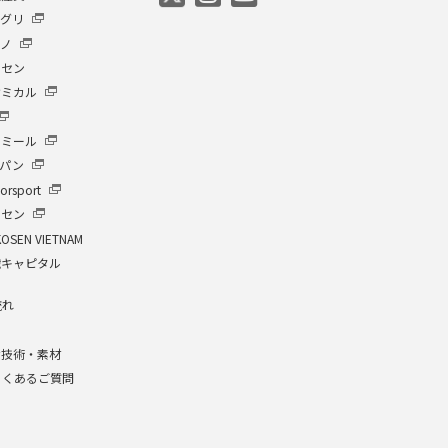
アグリ
クノ
ーセン
ケミカル
イミール
ャパン
orsport
ーセン
KOSEN VIETNAM
繊キャピタル
流れ
介
な技術・素材
よくあるご質問