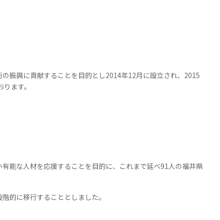
術の振興に貢献することを目的とし
2014
年
12
月に設立され、
2015
おります。
い有能な人材を応援することを目的に、これまで延べ
91
人の福井県
段階的に移行することとしました。