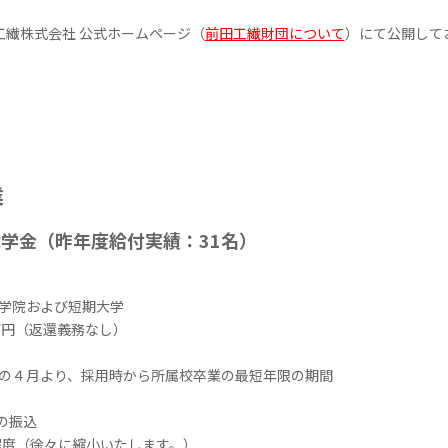
繊株式会社 公式ホームページ（
前田工繊財団について
）にて公開して
業
学金（昨年度給付実績：
31
名）
院および短期大学
円（返還義務なし）
月より、採用時から所属校卒業の最短年限の期間
の振込
程度（徐々に縮小いたします。）