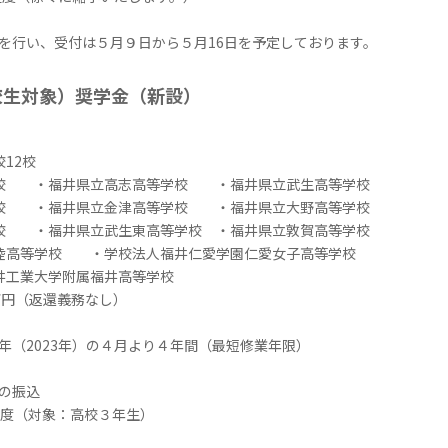
い、受付は５月９日から５月
16
日を予定しております。
校生対象）奨学金（新設）
校
12
校
 ・福井県立高志高等学校 ・福井県立武生高等学校
 ・福井県立金津高等学校 ・福井県立大野高等学校
 ・福井県立武生東高等学校 ・福井県立敦賀高等学校
高等学校 ・学校法人福井仁愛学園仁愛女子高等学校
井工業大学附属福井高等学校
円（返還義務なし）
年（
2023
年）の４月より４年間（最短修業年限）
の振込
度（対象：高校３年生）