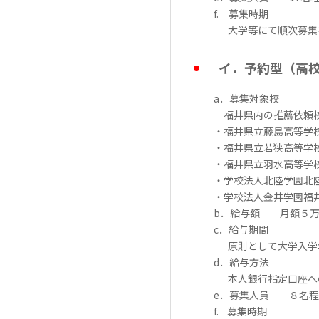
f. 募集時期
大学等にて順次募集を行
イ．予約型（高
a．募集対象校
福井県内の推薦依頼
・福井県立藤島高等学校
・福井県立若狭高等学校
・福井県立羽水高等学校
・学校法人北陸学園北陸
・学校法人金井学園福
b
．給与額 月額５万
c
．給与期間
原則として大学入学
d
．給与方法
本人銀行指定口座へ
e
．募集人員 ８名程
f.
募集時期