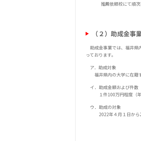
推薦依頼校にて順次募
（２）助成金事
助成金事業では、福井県内
っております。
ア．助成対象
福井県内の大学に在籍する
イ．助成金額および件数
１件
100
万円程度（
ウ．助成の対象
2022
年４月１日から