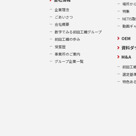
場所か
企業理念
特集
ごあいさつ
NETI
会社概要
動画ギ
数字でみる前田工繊グループ
OEM
前田工繊の歩み
受賞歴
資料ダ
事業所のご案内
M&A
グループ企業一覧
前田工繊
選定基
特色あ