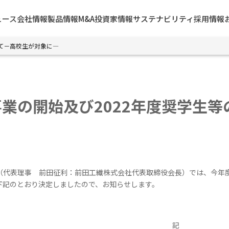
ュース
会社情報
製品情報
M&A
投資家情報
サステナビリティ
採用情報
いて－高校生が対象に―
業の開始及び2022年度奨学生
（代表理事 前田征利：前田工繊株式会社代表取締役会長）では、今年
下記のとおり決定しましたので、お知らせします。
記