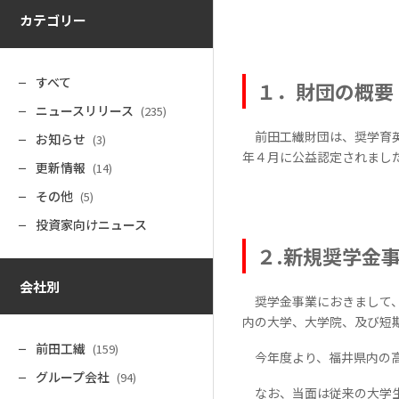
カテゴリー
すべて
１．財団の概要
ニュースリリース
(235)
前田工繊財団は、奨学育英
お知らせ
(3)
年４月に公益認定されまし
更新情報
(14)
その他
(5)
投資家向けニュース
２
.
新規奨学金
会社別
奨学金事業におきまして、
内の大学、大学院、及び短
前田工繊
(159)
今年度より、福井県内の高
グループ会社
(94)
なお、当面は従来の大学生