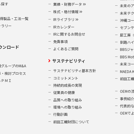
ら探す
業績・財務データ
未来の
株式・格付情報
未来テ
S取得製品・工法一覧
IRライブラリ
沖縄コ
ャラリー
IRカレンダー
セブン
IRに関するお問合せ
犀工房
免責事項
釧路ハ
ウンロード
よくあるご質問
BBSジ
BBS Mot
サステナビリティ
未来コ
グループのM&A
サステナビリティ基本方針
MAEDA 
準・検討プロセス
コミットメント
前田工
るＰＭＩ
持続的成長の実現
OEMの
従業員の健康
事例紹
品質への取り組み
代表的
環境への取り組み
OEMで
行動計画
前田工繊財団について