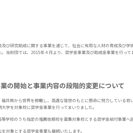
及び研究助成に関する事業を通じて、社会に有用な人材の育成及び学
た。当財団では、
2015
年４月より、奨学金事業及び助成金事業を行って
事業の開始と事業内容の段階的変更について
福井県から世界を俯瞰し、高邁な理想のもとに懸命に努力している若
期大学を対象校に奨学金事業を行ってまいりました。
等学校のうち指定の推薦依頼校を募集対象校とする奨学金給付事業へ
を対象とする奨学金事業も継続いたします。