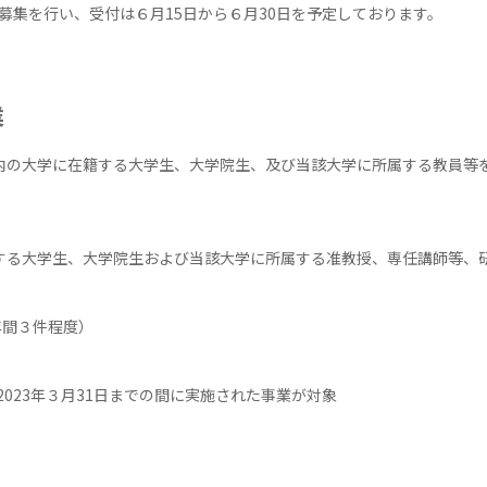
集を行い、受付は６月
15
日から６月
30
日を予定しております。
業
の大学に在籍する大学生、大学院生、及び当該大学に所属する教員等を
大学生、大学院生および当該大学に所属する准教授、専任講師等、
年間３件程度）
2023
年３月
31
日までの間に実施された事業が対象