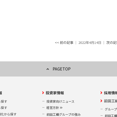
<< 前の記事
│ 2022年4月14日 │
次の記事
PAGETOP
報
投資家情報
採用情
前田工
ら探す
投資家向けニュース
ら探す
経営方針
グルー
靭化から探す
前田工繊グループの強み
前田工