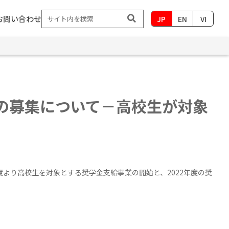
お問い合わせ
JP
EN
VI
等の募集について－高校生が対象
度より高校生を対象とする奨学金支給事業の開始と、
2022
年度の奨