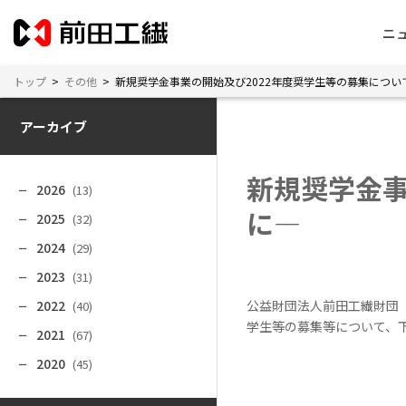
ニ
トップ
>
その他
>
新規奨学金事業の開始及び2022年度奨学生等の募集につ
アーカイブ
新規奨学金事
2026
(13)
に―
2025
(32)
2024
(29)
2023
(31)
2022
公益財団法人前田工繊財団
(40)
学生等の募集等について、
2021
(67)
2020
(45)