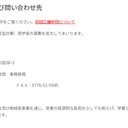
び問い合わせ先
HP
をご覧ください。
前田工繊財団について
生対象）奨学金の募集を拡大してまいります。
布目
38-3
団 事務局宛
ＦＡＸ：
0776-51-5545
及び助成金事業を通じ、若者の経済的な負担を少しでも和らげ、学業と
す｡