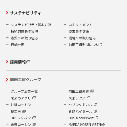
サステナビリティ
サステナビリティ基本方針
コミットメント
持続的成長の実現
従業員の健康
品質への取り組み
環境への取り組み
行動計画
前田工繊財団について
採用情報
前田工繊グループ
グループ企業一覧
前田工繊産資
未来のアグリ
未来テクノ
沖縄コーセン
セブンケミカル
犀工房
釧路ハイミール
BBSジャパン
BBS Motorsport
未来コーセン
MAEDA KOSEN VIETNAM