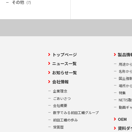
その他
(7)
トップページ
製品情
ニュース一覧
用途か
名称か
お知らせ一覧
国土強
会社情報
場所か
企業理念
特集
ごあいさつ
NETI
会社概要
動画ギ
数字でみる前田工繊グループ
OEM
前田工繊の歩み
受賞歴
資料ダ