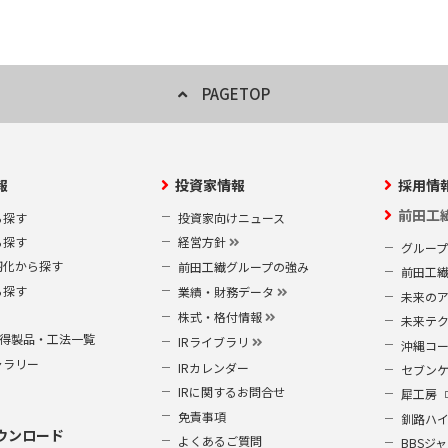
PAGETOP
報
投資家情報
採用情
前田工
ら探す
投資家向けニュース
ら探す
経営方針
グルー
靭化から探す
前田工繊グループの強み
前田工
ら探す
業績・財務データ
未来の
株式・格付情報
未来テ
S取得製品・工法一覧
IRライブラリ
沖縄コ
ャラリー
IRカレンダー
セブン
IRに関するお問合せ
犀工房
免責事項
釧路ハ
ウンロード
よくあるご質問
BBSジ