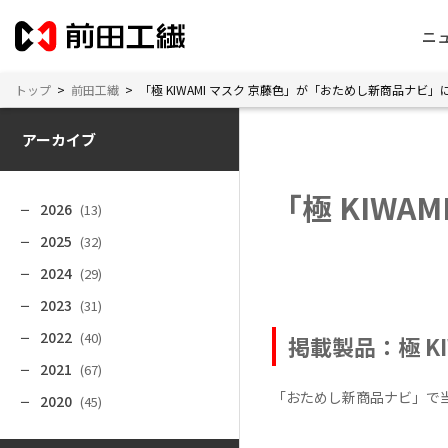
ニ
トップ
>
前田工繊
>
「極 KIWAMI マスク 京藤色」が「おためし新商品ナビ
アーカイブ
「極 KIW
2026
(13)
2025
(32)
2024
(29)
2023
(31)
2022
(40)
掲載製品：
極 K
2021
(67)
「おためし新商品ナビ」で
2020
(45)