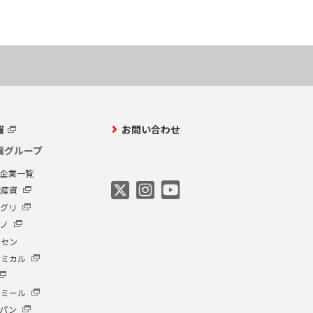
報
お問い合わせ
繊グループ
プ企業一覧
繊産資
アグリ
クノ
ーセン
ケミカル
イミール
ャパン