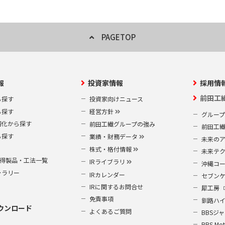
PAGETOP
報
投資家情報
採用情
前田工
ら探す
投資家向けニュース
ら探す
経営方針
グルー
靭化から探す
前田工繊グループの強み
前田工
ら探す
業績・財務データ
未来の
株式・格付情報
未来テ
S取得製品・工法一覧
IRライブラリ
沖縄コ
ャラリー
IRカレンダー
セブン
IRに関するお問合せ
犀工房
免責事項
釧路ハ
ウンロード
よくあるご質問
BBSジ
BBS Mot