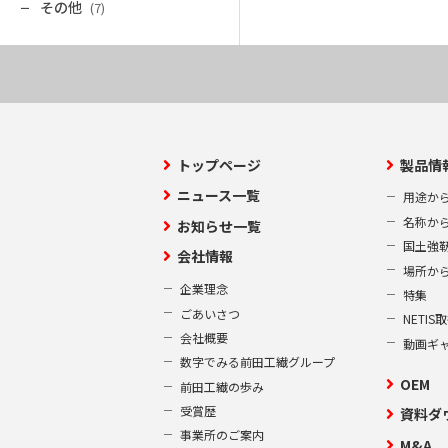
その他
(7)
トップページ
製品情
ニュース一覧
用途か
名称か
お知らせ一覧
国土強
会社情報
場所か
企業理念
特集
ごあいさつ
NETI
会社概要
動画ギ
数字でみる前田工繊グループ
OEM
前田工繊の歩み
受賞歴
資料ダ
事業所のご案内
M&A