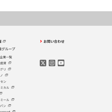
報
お問い合わせ
繊グループ
プ企業一覧
繊産資
アグリ
クノ
ーセン
ケミカル
イミール
ャパン
orsport