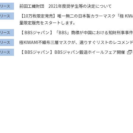
前田工繊財団 2021年度奨学生等の決定について
リース
【10万枚限定発売】唯一無二の日本製カラーマスク「極 KIW
リース
量限定販売をスタートします。
【 BBSジャパン 】「BBS」商標が中国における知財刑事事
リース
極KIWAMI不織布三層マスクが、選りすぐリストのレコメンド
リース
【 BBSジャパン 】BBSジャパン鍛造ホイールフェア開催
リース