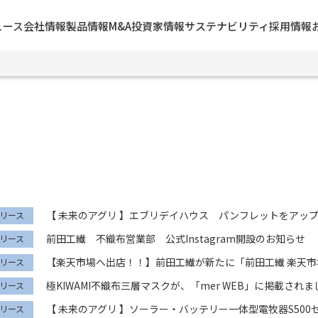
ュース
会社情報
製品情報
M&A
投資家情報
サステナビリティ
採用情報
【 未来のアグリ 】エブリデイハウス パンフレットをアッ
リース
前田工繊 不織布営業部 公式Instagram開設のお知らせ
リース
【楽天市場へ出店！！】前田工繊が新たに「前田工繊 楽天市場
リース
極KIWAMI不織布三層マスクが、「mer WEB」に掲載されま
リース
【 未来のアグリ 】ソーラー・バッテリー一体型電牧器S50
リース