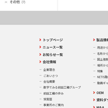
その他
(7)
トップページ
製品情
ニュース一覧
用途か
名称か
お知らせ一覧
国土強
会社情報
場所か
企業理念
特集
ごあいさつ
NETI
会社概要
動画ギ
数字でみる前田工繊グループ
OEM
前田工繊の歩み
受賞歴
資料ダ
事業所のご案内
M&A