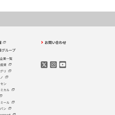
報
お問い合わせ
繊グループ
プ企業一覧
繊産資
アグリ
クノ
ーセン
ケミカル
イミール
ャパン
orsport