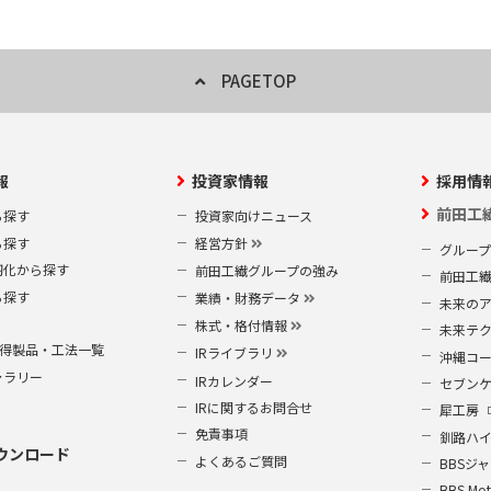
PAGETOP
報
投資家情報
採用情
前田工
ら探す
投資家向けニュース
ら探す
経営方針
グルー
靭化から探す
前田工繊グループの強み
前田工
ら探す
業績・財務データ
未来の
株式・格付情報
未来テ
S取得製品・工法一覧
IRライブラリ
沖縄コ
ャラリー
IRカレンダー
セブン
IRに関するお問合せ
犀工房
免責事項
釧路ハ
ウンロード
よくあるご質問
BBSジ
BBS Mot