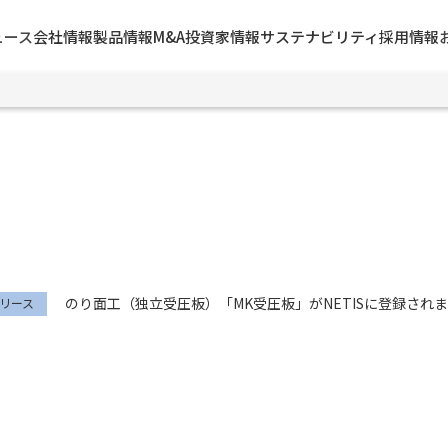
ュース
会社情報
製品情報
M&A
投資家情報
サステナビリティ
採用情報
のり面工（独立受圧板）「MK受圧板」がNETISに登録され
リース