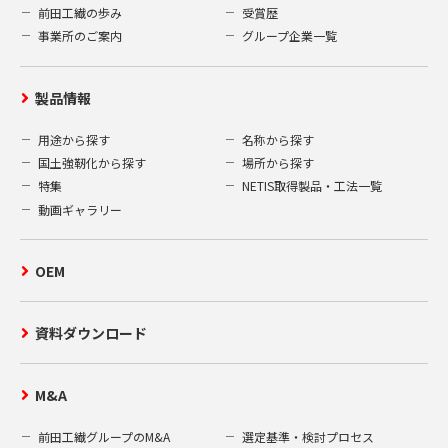
前田工繊の歩み
受賞歴
事業所のご案内
グループ企業一覧
製品情報
用途から探す
名称から探す
国土強靭化から探す
場所から探す
特集
NETIS取得製品・工法一覧
動画ギャラリー
OEM
資料ダウンロード
M&A
前田工繊グループのM&A
選定基準・検討プロセス