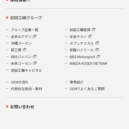
前田工繊グループ
グループ企業一覧
前田工繊産資
未来のアグリ
未来テクノ
沖縄コーセン
セブンケミカル
犀工房
釧路ハイミール
BBSジャパン
BBS Motorsport
未来コーセン
MAEDA KOSEN VIETNAM
前田工繊キャピタル
OEMの流れ
事例紹介
代表的な技術・素材
OEMでよくあるご質問
お問い合わせ