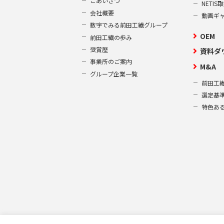
ごあいさつ
NETI
会社概要
動画ギ
数字でみる前田工繊グループ
OEM
前田工繊の歩み
受賞歴
資料ダ
事業所のご案内
M&A
グループ企業一覧
前田工繊
選定基
特色あ