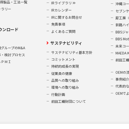
S取得製品・工法一覧
IRライブラリ
沖縄コ
ャラリー
IRカレンダー
セブン
IRに関するお問合せ
犀工房
免責事項
釧路ハ
ウンロード
よくあるご質問
BBSジ
BBS Mot
サステナビリティ
未来コ
グループのM&A
サステナビリティ基本方針
MAEDA 
準・検討プロセス
コミットメント
前田工
るＰＭＩ
持続的成長の実現
OEMの
従業員の健康
事例紹
品質への取り組み
代表的
環境への取り組み
OEMで
行動計画
前田工繊財団について