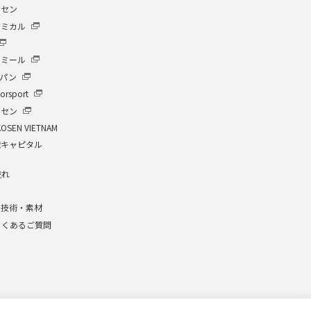
ーセン
ケミカル
イミール
ャパン
orsport
ーセン
KOSEN VIETNAM
繊キャピタル
流れ
介
な技術・素材
よくあるご質問