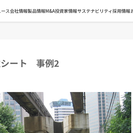
ュース
会社情報
製品情報
M&A
投資家情報
サステナビリティ
採用情報
維シート 事例2