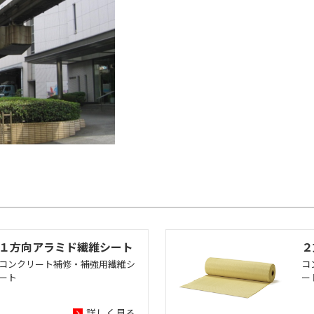
１方向アラミド繊維シート
２
コンクリート補修・補強用繊維シ
コ
ート
ー
詳しく見る