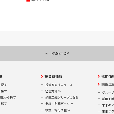
PAGETOP
報
投資家情報
採用情
前田工
ら探す
投資家向けニュース
ら探す
経営方針
グルー
靭化から探す
前田工繊グループの強み
前田工
ら探す
業績・財務データ
未来の
株式・格付情報
未来テ