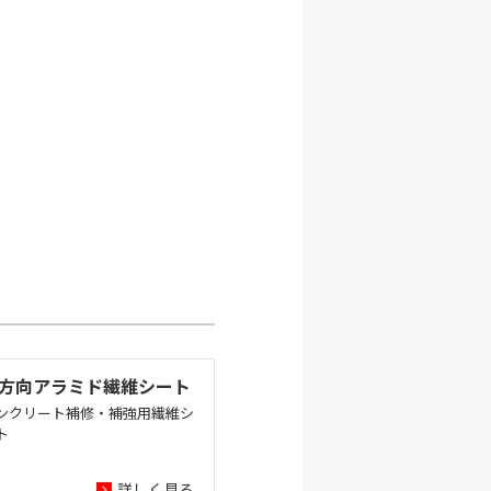
方向アラミド繊維シート
ンクリート補修・補強用繊維シ
ト
詳しく見る