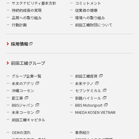
サステナビリティ基本方針
コミットメント
持続的成長の実現
従業員の健康
品質への取り組み
環境への取り組み
行動計画
前田工繊財団について
採用情報
前田工繊グループ
グループ企業一覧
前田工繊産資
未来のアグリ
未来テクノ
沖縄コーセン
セブンケミカル
犀工房
釧路ハイミール
BBSジャパン
BBS Motorsport
未来コーセン
MAEDA KOSEN VIETNAM
前田工繊キャピタル
OEMの流れ
事例紹介