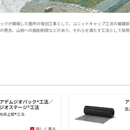
ックが崩壊した箇所の復旧工事として、ユニットキャップ工法の基礎部
の懸念、山側への掘削制限などがあり、それらを満たす工法として採用
アデムジオパック®工法／
ア
ジオステージ®工法
盛
拘束土壁®工法
詳しく見る