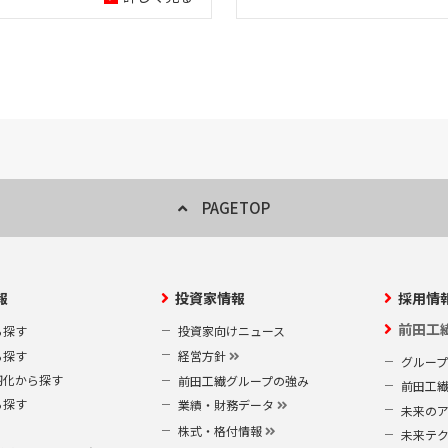
PAGETOP
報
投資家情報
採用情
前田工
ら探す
投資家向けニュース
ら探す
経営方針
グルー
靭化から探す
前田工繊グループの強み
前田工
ら探す
業績・財務データ
未来の
株式・格付情報
未来テ