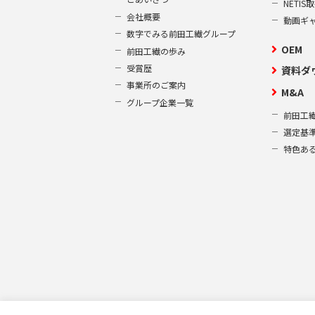
NETI
会社概要
動画ギ
数字でみる前田工繊グループ
OEM
前田工繊の歩み
受賞歴
資料ダ
事業所のご案内
M&A
グループ企業一覧
前田工繊
選定基
特色あ