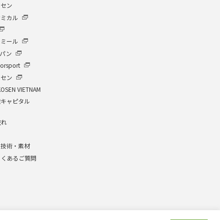
ーセン
ケミカル
イミール
ャパン
orsport
ーセン
KOSEN VIETNAM
繊キャピタル
流れ
介
な技術・素材
よくあるご質問