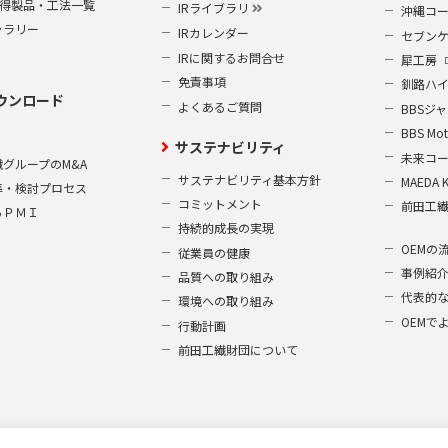
S取得製品・工法一覧
IRライブラリ
沖縄コ
ャラリー
IRカレンダー
セブン
IRに関するお問合せ
犀工房
免責事項
釧路ハ
ウンロード
よくあるご質問
BBSジ
BBS Mot
サステナビリティ
未来コ
グループのM&A
サステナビリティ基本方針
MAEDA 
準・検討プロセス
コミットメント
前田工
るＰＭＩ
持続的成長の実現
OEMの
従業員の健康
事例紹
品質への取り組み
代表的
環境への取り組み
OEMで
行動計画
前田工繊財団について