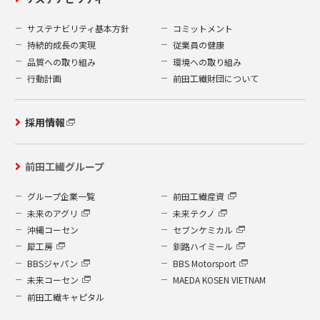
サステナビリティ基本方針
コミットメント
持続的成長の実現
従業員の健康
品質への取り組み
環境への取り組み
行動計画
前田工繊財団について
採用情報
前田工繊グループ
グループ企業一覧
前田工繊産資
未来のアグリ
未来テクノ
沖縄コーセン
セブンケミカル
犀工房
釧路ハイミール
BBSジャパン
BBS Motorsport
未来コーセン
MAEDA KOSEN VIETNAM
前田工繊キャピタル