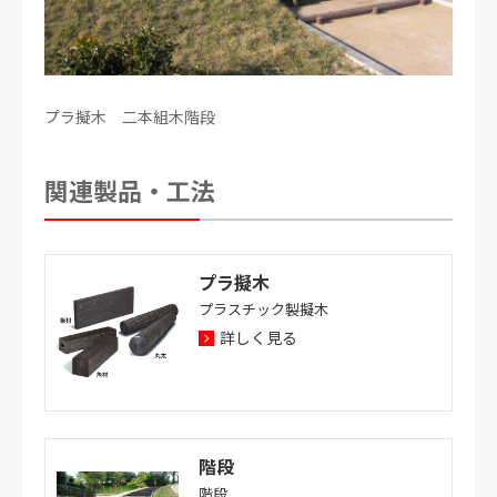
プラ擬木 二本組木階段
関連製品・工法
プラ擬木
プラスチック製擬木
詳しく見る
階段
階段