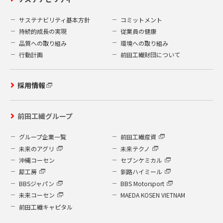
サステナビリティ基本方針
コミットメント
持続的成長の実現
従業員の健康
品質への取り組み
環境への取り組み
行動計画
前田工繊財団について
採用情報
前田工繊グループ
グループ企業一覧
前田工繊産資
未来のアグリ
未来テクノ
沖縄コーセン
セブンケミカル
犀工房
釧路ハイミール
BBSジャパン
BBS Motorsport
未来コーセン
MAEDA KOSEN VIETNAM
前田工繊キャピタル