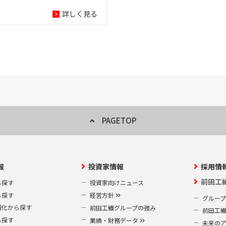
詳しく見る
PAGETOP
報
投資家情報
採用情
前田工
ら探す
投資家向けニュース
ら探す
経営方針
グルー
靭化から探す
前田工繊グループの強み
前田工
ら探す
業績・財務データ
未来の