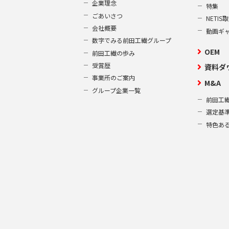
企業理念
特集
ごあいさつ
NETI
会社概要
動画ギ
数字でみる前田工繊グループ
OEM
前田工繊の歩み
受賞歴
資料ダ
事業所のご案内
M&A
グループ企業一覧
前田工繊
選定基
特色あ