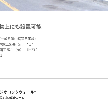
物上にも設置可能
（一般県道中宮祠足尾線）
概算施工延長（m）：17
算落下高さ（m）：H=23.0
1
ジオロックウォール®
落石防護補強土壁