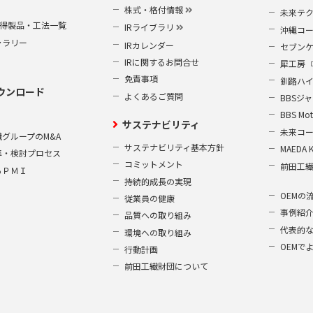
株式・格付情報
未来テ
S取得製品・工法一覧
IRライブラリ
沖縄コ
ャラリー
IRカレンダー
セブン
IRに関するお問合せ
犀工房
免責事項
釧路ハ
ウンロード
よくあるご質問
BBSジ
BBS Mot
サステナビリティ
未来コ
グループのM&A
サステナビリティ基本方針
MAEDA 
準・検討プロセス
コミットメント
前田工
るＰＭＩ
持続的成長の実現
OEMの
従業員の健康
事例紹
品質への取り組み
代表的
環境への取り組み
OEMで
行動計画
前田工繊財団について