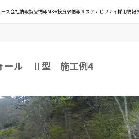
ュース
会社情報
製品情報
M&A
投資家情報
サステナビリティ
採用情報
ォール Ⅱ型 施工例4