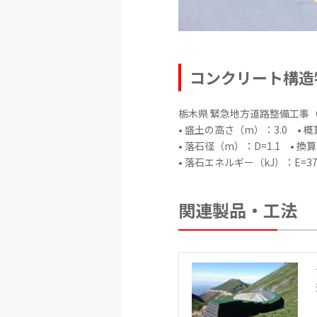
コンクリート構造
栃木県 緊急地方道路整備工事
• 盛土の高さ（m）：3.0 • 
• 落石径（m）：D=1.1 • 換
• 落石エネルギー（kJ）：E=37
関連製品・工法