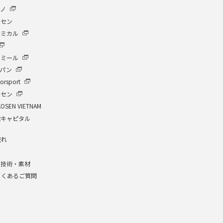
クノ
ーセン
ケミカル
イミール
ャパン
orsport
ーセン
KOSEN VIETNAM
繊キャピタル
流れ
介
な技術・素材
よくあるご質問