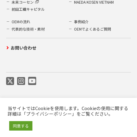
未来コーセン
MAEDA KOSEN VIETNAM
前田工繊キャピタル
OEMの流れ
事例紹介
代表的な技術・素材
OEMでよくあるご質問
お問い合わせ
当サイトではCookieを使用します。Cookieの使用に関する
ご利用について
プライバシーポリシー
詳細は「
プライバシーポリシー
」をご覧ください。
前田工繊公式SNS利用規約
商標について
同意する
© Maeda Kosen Co., Ltd. All rights reserved.