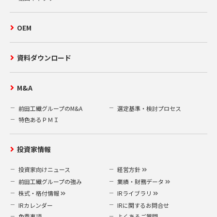
OEM
資料ダウンロード
M&A
前田工繊グループのM&A
選定基準・検討プロセス
特色あるＰＭＩ
投資家情報
投資家向けニュース
経営方針
前田工繊グループの強み
業績・財務データ
株式・格付情報
IRライブラリ
IRカレンダー
IRに関するお問合せ
免責事項
よくあるご質問