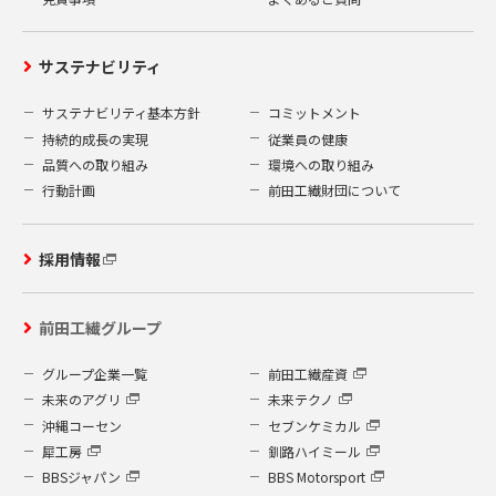
サステナビリティ
サステナビリティ基本方針
コミットメント
持続的成長の実現
従業員の健康
品質への取り組み
環境への取り組み
行動計画
前田工繊財団について
採用情報
前田工繊グループ
グループ企業一覧
前田工繊産資
未来のアグリ
未来テクノ
沖縄コーセン
セブンケミカル
犀工房
釧路ハイミール
BBSジャパン
BBS Motorsport