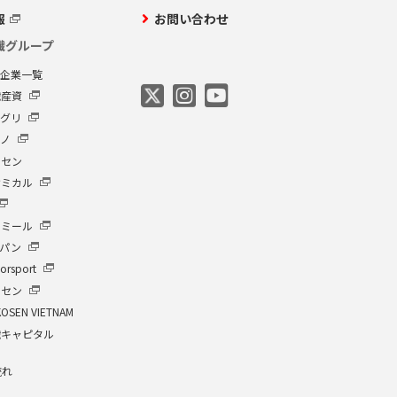
報
お問い合わせ
繊グループ
プ企業一覧
繊産資
アグリ
クノ
ーセン
ケミカル
イミール
ャパン
orsport
ーセン
KOSEN VIETNAM
繊キャピタル
流れ
介