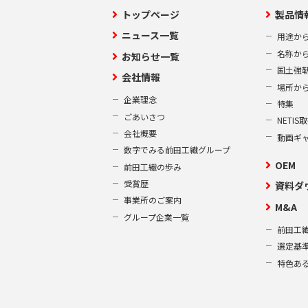
トップページ
製品情
ニュース一覧
用途か
名称か
お知らせ一覧
国土強
会社情報
場所か
企業理念
特集
ごあいさつ
NETI
会社概要
動画ギ
数字でみる前田工繊グループ
OEM
前田工繊の歩み
受賞歴
資料ダ
事業所のご案内
M&A
グループ企業一覧
前田工繊
選定基
特色あ