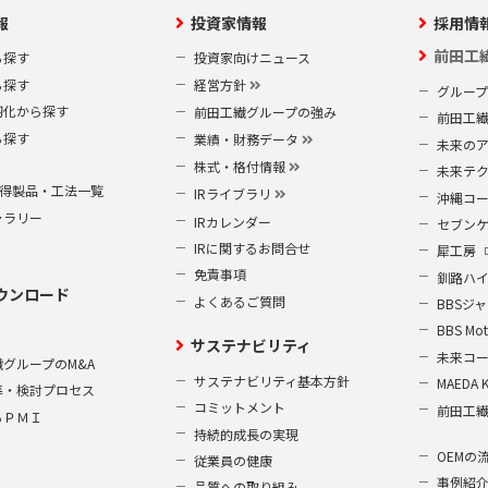
報
投資家情報
採用情
前田工
ら探す
投資家向けニュース
ら探す
経営方針
グルー
靭化から探す
前田工繊グループの強み
前田工
ら探す
業績・財務データ
未来の
株式・格付情報
未来テ
S取得製品・工法一覧
IRライブラリ
沖縄コ
ャラリー
IRカレンダー
セブン
IRに関するお問合せ
犀工房
免責事項
釧路ハ
ウンロード
よくあるご質問
BBSジ
BBS Mot
サステナビリティ
未来コ
グループのM&A
サステナビリティ基本方針
MAEDA 
準・検討プロセス
コミットメント
前田工
るＰＭＩ
持続的成長の実現
OEMの
従業員の健康
事例紹
品質への取り組み