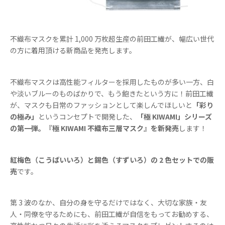
不織布マスクを累計 1,000 万枚超生産の前田工繊が、幅広い世代
の方に着用頂ける新商品を発売します。
不織布マスクは高性能フィルターを採用したものが多い一方、白
や淡いブルーのものばかりで、もう飽きたという方に！前田工繊
が、マスクも日常のファッションとして楽しんでほしいと
「彩り
の極み」
というコンセプトで開発した、
「極 KIWAMI」シリーズ
の第一弾。『極 KIWAMI 不織布三層マスク』を新発売
します！
紅梅色（こうばいいろ）と錫色（すずいろ）の 2 色セットでの販
売
です。
第 3 波のなか、自分の身を守るだけではなく、大切な家族・友
人・同僚を守るためにも、前田工繊が自信をもってお勧めする、