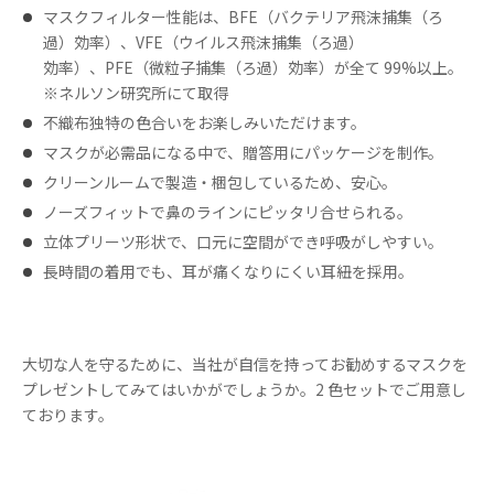
マスクフィルター性能は、BFE（バクテリア飛沫捕集（ろ
過）効率）、VFE（ウイルス飛沫捕集（ろ過）
効率）、PFE（微粒子捕集（ろ過）効率）が全て 99%以上。
※ネルソン研究所にて取得
不織布独特の色合いをお楽しみいただけます。
マスクが必需品になる中で、贈答用にパッケージを制作。
クリーンルームで製造・梱包しているため、安心。
ノーズフィットで鼻のラインにピッタリ合せられる。
立体プリーツ形状で、口元に空間ができ呼吸がしやすい。
長時間の着用でも、耳が痛くなりにくい耳紐を採用。
大切な人を守るために、当社が自信を持ってお勧めするマスクを
プレゼントしてみてはいかがでしょうか。2 色セットでご用意し
ております。