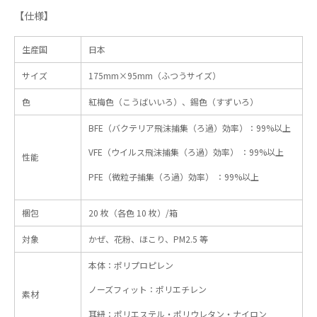
【仕様】
生産国
日本
サイズ
175mm×95mm（ふつうサイズ）
色
紅梅色（こうばいいろ）、錫色（すずいろ）
BFE（バクテリア飛沫捕集（ろ過）効率）：99%以上
VFE（ウイルス飛沫捕集（ろ過）効率） ：99%以上
性能
PFE（微粒子捕集（ろ過）効率） ：99%以上
梱包
20 枚（各色 10 枚）/箱
対象
かぜ、花粉、ほこり、PM2.5 等
本体：ポリプロピレン
ノーズフィット：ポリエチレン
素材
耳紐：ポリエステル・ポリウレタン・ナイロン