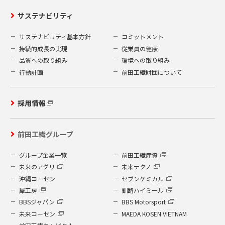
サステナビリティ
サステナビリティ基本方針
コミットメント
持続的成長の実現
従業員の健康
品質への取り組み
環境への取り組み
行動計画
前田工繊財団について
採用情報
前田工繊グループ
グループ企業一覧
前田工繊産資
未来のアグリ
未来テクノ
沖縄コーセン
セブンケミカル
犀工房
釧路ハイミール
BBSジャパン
BBS Motorsport
未来コーセン
MAEDA KOSEN VIETNAM