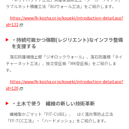
ラブルネット積層工法「BUウォール工法」をご紹介します。
https://www.fk-kosha.or.jp/koueki/introduction-detail.asp?
id=122
・
持続可能かつ強靭(レジリエント)なインフラ整備
を支援する
落石防護補強土壁「ジオロックウォール」、落石防護柵「ネイ
チャーネット工法」、独立受圧板「MK受圧板」をご紹介しま
す。
https://www.fk-kosha.or.jp/koueki/introduction-detail.asp?
id=120
・
土木で使う 繊維の新しい技術革新
繊維製かごマット「FIT-CUBE」、 はく落対策防止工法
「FF-TCC工法」・「ハードメッシュ」をご紹介します。