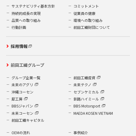
サステナビリティ基本方針
コミットメント
持続的成長の実現
従業員の健康
品質への取り組み
環境への取り組み
行動計画
前田工繊財団について
採用情報
前田工繊グループ
グループ企業一覧
前田工繊産資
未来のアグリ
未来テクノ
沖縄コーセン
セブンケミカル
犀工房
釧路ハイミール
BBSジャパン
BBS Motorsport
未来コーセン
MAEDA KOSEN VIETNAM
前田工繊キャピタル
OEMの流れ
事例紹介