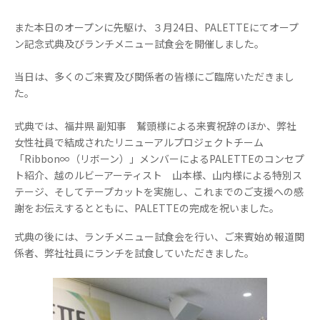
また本日のオープンに先駆け、３月
24
日、
PALETTE
にてオープ
ン記念式典及びランチメニュー試食会を開催しました。
当日は、多くのご来賓及び関係者の皆様にご臨席いただきまし
た。
式典では、福井県 副知事 鷲頭様による来賓祝辞のほか、弊社
女性社員で結成されたリニューアルプロジェクトチーム
「
Ribbon
∞（リボーン）」メンバーによる
PALETTE
のコンセプ
ト紹介、越のルビーアーティスト 山本様、山内様による特別ス
テージ、そしてテープカットを実施し、これまでのご支援への感
謝をお伝えするとともに、
PALETTE
の完成を祝いました。
式典の後には、ランチメニュー試食会を行い、ご来賓始め報道関
係者、弊社社員にランチを試食していただきました。