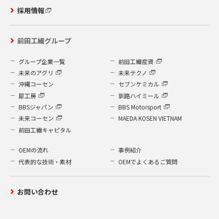
採用情報
前田工繊グループ
グループ企業一覧
前田工繊産資
未来のアグリ
未来テクノ
沖縄コーセン
セブンケミカル
犀工房
釧路ハイミール
BBSジャパン
BBS Motorsport
未来コーセン
MAEDA KOSEN VIETNAM
前田工繊キャピタル
OEMの流れ
事例紹介
代表的な技術・素材
OEMでよくあるご質問
お問い合わせ