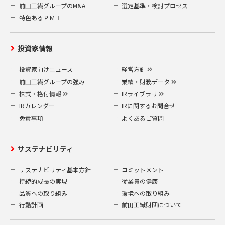
前田工繊グループのM&A
選定基準・検討プロセス
特色あるＰＭＩ
投資家情報
投資家向けニュース
経営方針
前田工繊グループの強み
業績・財務データ
株式・格付情報
IRライブラリ
IRカレンダー
IRに関するお問合せ
免責事項
よくあるご質問
サステナビリティ
サステナビリティ基本方針
コミットメント
持続的成長の実現
従業員の健康
品質への取り組み
環境への取り組み
行動計画
前田工繊財団について