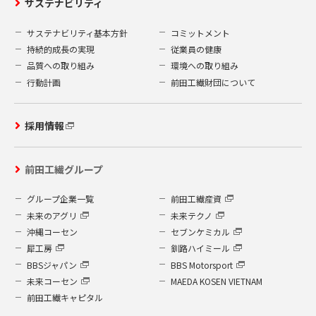
サステナビリティ
サステナビリティ基本方針
コミットメント
持続的成長の実現
従業員の健康
品質への取り組み
環境への取り組み
行動計画
前田工繊財団について
採用情報
前田工繊グループ
グループ企業一覧
前田工繊産資
未来のアグリ
未来テクノ
沖縄コーセン
セブンケミカル
犀工房
釧路ハイミール
BBSジャパン
BBS Motorsport
未来コーセン
MAEDA KOSEN VIETNAM
前田工繊キャピタル