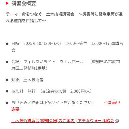
講習会概要
テーマ：命をつなぐ 土木技術講習会 ～災害時に緊急車両が通
れる道路を目指して～
日時
2025
年10月30日
(木
)
12:00
～受付
13:00
～
17:30
講習
会
会場 ウィルあいち ４F ウィルホール （愛知県名古屋
市
東区上竪杉町1番地）
対象 土木技術者
参加料 無料
（交流会参加費
2,000
円
/
人）
お申込み／詳細は下記サイトをご覧ください。
※事前申
込要
土木技術講習会(愛知会場)のご案内 | アデムウォール協会