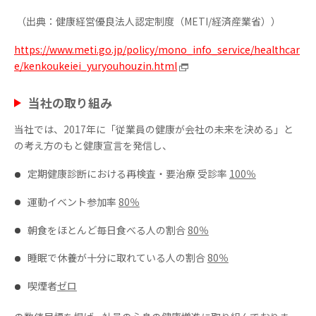
（出典：健康経営優良法⼈認定制度（METI/経済産業省））
https://www.meti.go.jp/policy/mono_info_service/healthcar
e/kenkoukeiei_yuryouhouzin.html
当社の取り組み
当社では、2017年に「従業員の健康が会社の未来を決める」と
の考え⽅のもと健康宣⾔を発信し、
定期健康診断における再検査・要治療 受診率
100％
運動イベント参加率
80％
朝食をほとんど毎日食べる人の割合
80％
睡眠で休養が十分に取れている人の割合
80％
喫煙者
ゼロ