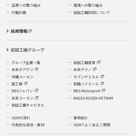
品質への取り組み
環境への取り組み
行動計画
前田工繊財団について
採用情報
前田工繊グループ
グループ企業一覧
前田工繊産資
未来のアグリ
未来テクノ
沖縄コーセン
セブンケミカル
犀工房
釧路ハイミール
BBSジャパン
BBS Motorsport
未来コーセン
MAEDA KOSEN VIETNAM
前田工繊キャピタル
OEMの流れ
事例紹介
代表的な技術・素材
OEMでよくあるご質問