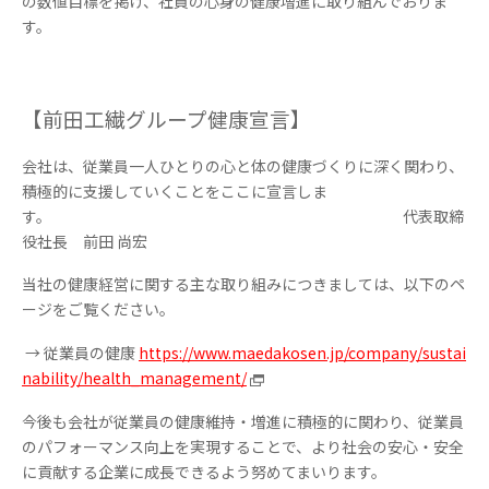
の数値⽬標を掲げ、社員の⼼⾝の健康増進に取り組んでおりま
す。
【前⽥⼯繊グループ健康宣⾔】
会社は、従業員⼀⼈ひとりの⼼と体の健康づくりに深く関わり、
積極的に⽀援していくことをここに宣⾔しま
す。 代表取締
役社長 前田 尚宏
当社の健康経営に関する主な取り組みにつきましては、以下のペ
ージをご覧ください。
→ 従業員の健康
https://www.maedakosen.jp/company/sustai
nability/health_management/
今後も会社が従業員の健康維持・増進に積極的に関わり、従業員
のパフォーマンス向上を実現することで、より社会の安⼼・安全
に貢献する企業に成⻑できるよう努めてまいります。