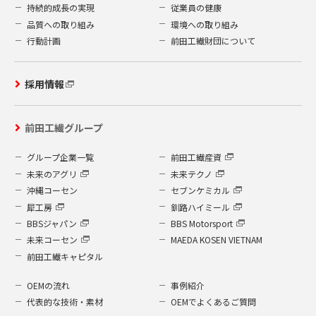
持続的成長の実現
従業員の健康
品質への取り組み
環境への取り組み
行動計画
前田工繊財団について
採用情報
前田工繊グループ
グループ企業一覧
前田工繊産資
未来のアグリ
未来テクノ
沖縄コーセン
セブンケミカル
犀工房
釧路ハイミール
BBSジャパン
BBS Motorsport
未来コーセン
MAEDA KOSEN VIETNAM
前田工繊キャピタル
OEMの流れ
事例紹介
代表的な技術・素材
OEMでよくあるご質問