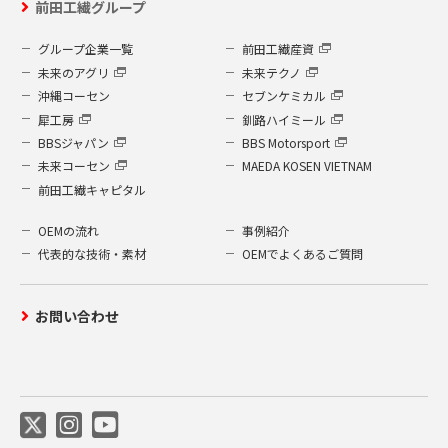
前田工繊グループ
グループ企業一覧
前田工繊産資
未来のアグリ
未来テクノ
沖縄コーセン
セブンケミカル
犀工房
釧路ハイミール
BBSジャパン
BBS Motorsport
未来コーセン
MAEDA KOSEN VIETNAM
前田工繊キャピタル
OEMの流れ
事例紹介
代表的な技術・素材
OEMでよくあるご質問
お問い合わせ