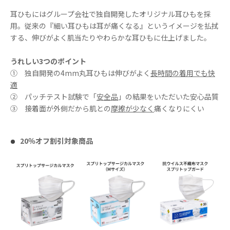
耳ひもにはグループ会社で独自開発したオリジナル耳ひもを採
用。従来の『細い耳ひもは耳が痛くなる』というイメージを払拭
する、伸びがよく肌当たりやわらかな耳ひもに仕上げました。
うれしい3つのポイント
① 独自開発の4mm丸耳ひもは伸びがよく
長時間の着用でも快
適
② パッチテスト試験で「
安全品
」の結果をいただいた安心品質
③ 接着面が外側だから肌との
摩擦が少なく
痛くなりにくい
20％オフ割引対象商品