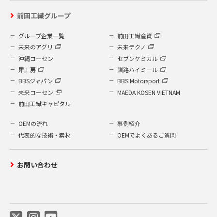
前田工繊グループ
グループ企業一覧
前田工繊産資
未来のアグリ
未来テクノ
沖縄コーセン
セブンケミカル
犀工房
釧路ハイミール
BBSジャパン
BBS Motorsport
未来コーセン
MAEDA KOSEN VIETNAM
前田工繊キャピタル
OEMの流れ
事例紹介
代表的な技術・素材
OEMでよくあるご質問
お問い合わせ